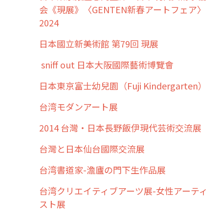
会《現展》〈GENTEN新春アートフェア〉
2024
日本國立新美術館 第79回 現展
sniff out 日本大阪國際藝術博覽會
日本東京富士幼兒園（Fuji Kindergarten）
台湾モダンアート展
2014 台灣・日本長野飯伊現代芸術交流展
台灣と日本仙台國際交流展
台湾書道家-澹廬の門下生作品展
台湾クリエイティブアーツ展-女性アーティ
スト展