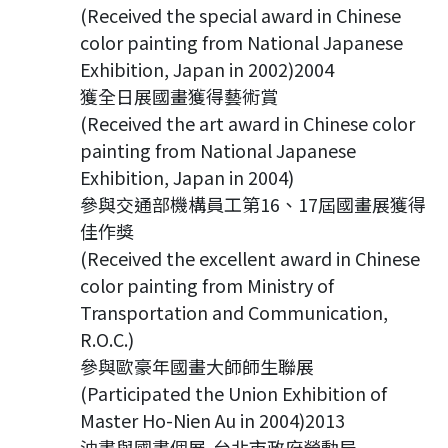
(Received the special award in Chinese
color painting from National Japanese
Exhibition, Japan in 2002)2004
獲全日展國畫獲得藝術賞
(Received the art award in Chinese color
painting from National Japanese
Exhibition, Japan in 2004)
參與交通部機構員工第16、17屆國畫展獲得
佳作獎
(Received the excellent award in Chinese
color painting from Ministry of
Transportation and Communication,
R.O.C.)
參與歐豪年國畫大師師生聯展
(Participated the Union Exhibition of
Master Ho-Nien Au in 2004)2013
油畫與國畫個展-台北市政府勞動局