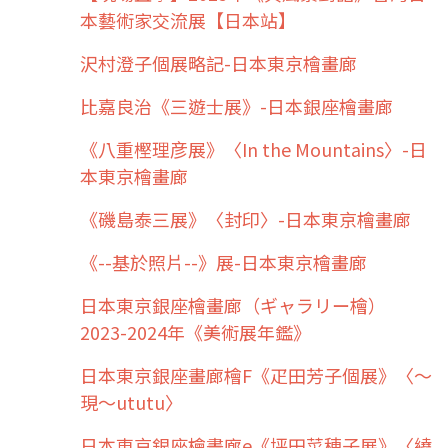
本藝術家交流展【日本站】
沢村澄子個展略記-日本東京檜畫廊
比嘉良治《三遊士展》-日本銀座檜畫廊
《八重樫理彦展》〈In the Mountains〉-日
本東京檜畫廊
《磯島泰三展》〈封印〉-日本東京檜畫廊
《--基於照片--》展-日本東京檜畫廊
日本東京銀座檜畫廊（ギャラリー檜）
2023-2024年《美術展年鑑》
日本東京銀座畫廊檜F《疋田芳子個展》〈～
現～ututu〉
日本東京銀座檜畫廊e《坪田菜穂子展》〈繞