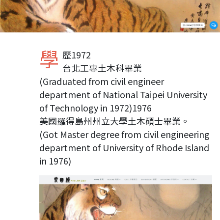
學
歷1972
台北工專土木科畢業
(Graduated from civil engineer
department of National Taipei University
of Technology in 1972)1976
美國羅得島州州立大學土木碩士畢業。
(Got Master degree from civil engineering
department of University of Rhode Island
in 1976)