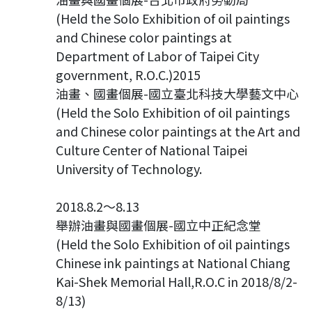
(Held the Solo Exhibition of oil paintings
and Chinese color paintings at
Department of Labor of Taipei City
government, R.O.C.)2015
油畫、國畫個展-國立臺北科技大學藝文中心
(Held the Solo Exhibition of oil paintings
and Chinese color paintings at the Art and
Culture Center of National Taipei
University of Technology.
2018.8.2～8.13
舉辦油畫與國畫個展-國立中正紀念堂
(Held the Solo Exhibition of oil paintings
Chinese ink paintings at National Chiang
Kai-Shek Memorial Hall,R.O.C in 2018/8/2-
8/13)