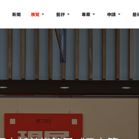
新聞
展覽
藝評
專案
申請
藝