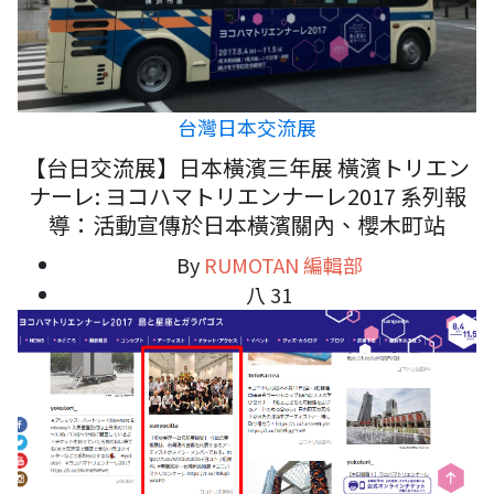
台灣日本交流展
【台日交流展】日本橫濱三年展 橫濱トリエン
ナーレ: ヨコハマトリエンナーレ2017 系列報
導：活動宣傳於日本橫濱關內、櫻木町站
By
RUMOTAN 編輯部
八 31