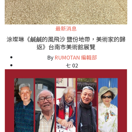
最新消息
涂璨琳《鹹鹹的風飛沙 鹽份地帶，美術家的歸
返》台南市美術館展覽
By
RUMOTAN 編輯部
七 02