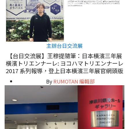
主辦台日交流展
【台日交流展】王穆提隨筆：日本橫濱三年展
橫濱トリエンナーレ: ヨコハマトリエンナーレ
2017 系列報導，登上日本橫濱三年展官網頭版
By
RUMOTAN 編輯部