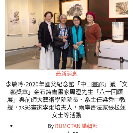
最新消息
李敏吟-2020年國父紀念館「中山畫廊」獲「文
藝獎章」金石詩書畫家周澄先生「八十回顧
展」與前師大藝術學院院長、系主任梁秀中教
授，水彩畫家李焜培夫人，兩岸書法家張松蓮
女士等活動
By
RUMOTAN 編輯部