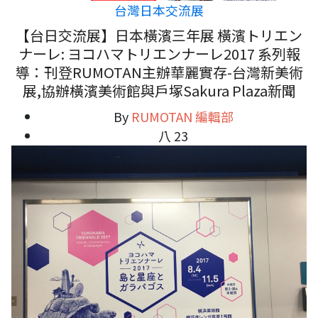
台灣日本交流展
【台日交流展】日本橫濱三年展 橫濱トリエン
ナーレ: ヨコハマトリエンナーレ2017 系列報
導：刊登RUMOTAN主辦華麗實存-台灣新美術
展,協辦橫濱美術館與戶塚Sakura Plaza新聞
By
RUMOTAN 編輯部
八 23