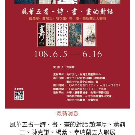
最新消息
風華五耆一詩．書．畫的對話 趙澤厚、蕭鼎
三、陳克謙、楊蓁、辜瑞蘭五人聯展