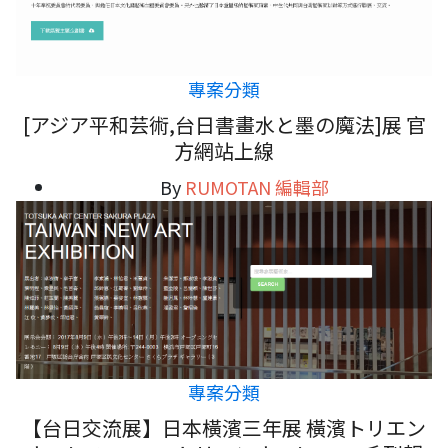
專案分類
[アジア平和芸術,台日書畫水と墨の魔法]展 官
方網站上線
By
RUMOTAN 編輯部
專案分類
【台日交流展】日本橫濱三年展 橫濱トリエン