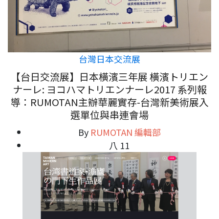
台灣日本交流展
【台日交流展】日本橫濱三年展 橫濱トリエン
ナーレ: ヨコハマトリエンナーレ2017 系列報
導：RUMOTAN主辦華麗實存-台灣新美術展入
選單位與串連會場
By
RUMOTAN 編輯部
八 11