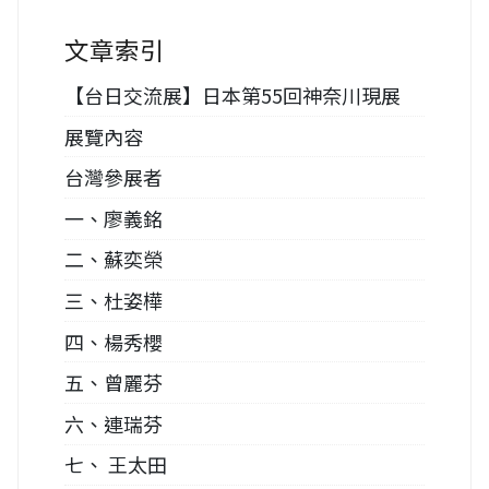
文章索引
【台日交流展】日本第55回神奈川現展
展覽內容
台灣參展者
一、廖義銘
二、蘇奕榮
三、杜姿樺
四、楊秀櫻
五、曾麗芬
六、連瑞芬
七、 王太田