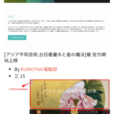
[アジア平和芸術,台日書畫水と墨の魔法]展 官方網
站上線
By
RUMOTAN 編輯部
三 15