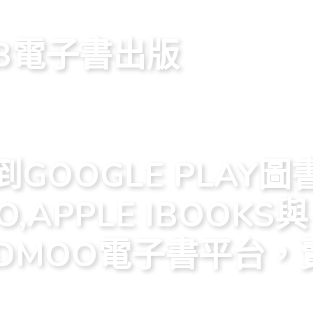
OOK PUBLISHING
UB電子書出版
OOK PUBLISHING
到GOOGLE PLAY
O,APPLE IBOOKS與
ADMOO電子書平台，