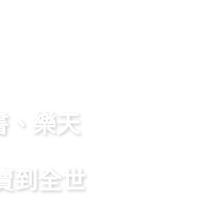
圖書、樂天
賣到全世