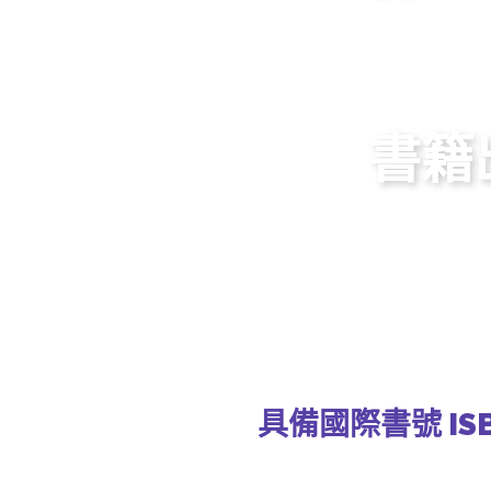
出版諮詢
EPUB EB
書籍
聯繫我們
具備國際書號 IS