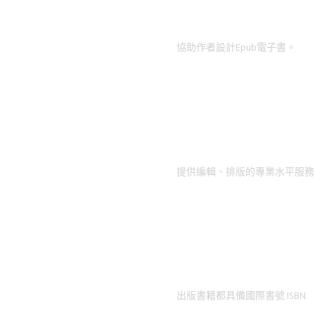
Design 設計
協助作者設計Epub電子書。
Edit 編輯
提供編輯、排版的專業水平服務
Publishing 出版
出版書籍都具備國際書號 ISBN