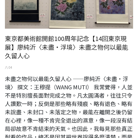
東京都美術館開館100周年記念【14回東京現
展】廖純沂〈未盡・浮境〉未盡之物何以最能
久留人心
八 04
未盡之物何以最能久留人心 ——廖純沂〈未盡・浮
境〉 撰文：王穆提（WANG MUTI） 我常覺得，人並
不是特別擅長面對完成之物。凡太圓滿者，往往只令
人讚歎一時；反倒是那些略有殘痕、略有退色、略有
未說盡、未封口、未落定之物，最能在離開之後仍留
在心裡，像一種不肯完全退出的濕意，像一段沒有結
局卻故意不肯結束的天氣。也因此，我每見那些真正
耐看的作品，總不是因其把世界說得多麼清楚，而是