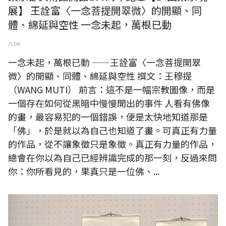
展】 王詮富〈一念菩提開翠微〉的開顯、同
體、綿延與空性 一念未起，萬根已動
八 04
一念未起，萬根已動 ——王詮富〈一念菩提開翠
微〉的開顯、同體、綿延與空性 撰文：王穆提
（WANG MUTI） 前言：這不是一幅宗教圖像，而是
一個存在如何從黑暗中慢慢開出的事件 人看有佛像
的畫，最容易犯的一個錯誤，便是太快地知道那是
「佛」，於是就以為自己也知道了畫。可真正有力量
的作品，從不讓象徵只是象徵。真正有力量的作品，
總會在你以為自己已經辨識完成的那一刻，反過來問
你：你所看見的，果真只是一位佛、...