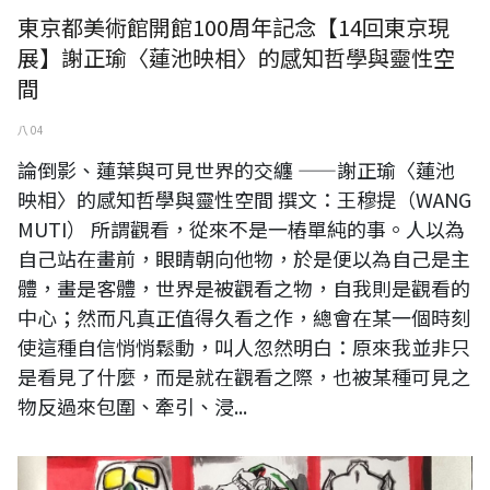
東京都美術館開館100周年記念【14回東京現
展】謝正瑜〈蓮池映相〉的感知哲學與靈性空
間
八 04
論倒影、蓮葉與可見世界的交纏 ——謝正瑜〈蓮池
映相〉的感知哲學與靈性空間 撰文：王穆提（WANG
MUTI） 所謂觀看，從來不是一樁單純的事。人以為
自己站在畫前，眼睛朝向他物，於是便以為自己是主
體，畫是客體，世界是被觀看之物，自我則是觀看的
中心；然而凡真正值得久看之作，總會在某一個時刻
使這種自信悄悄鬆動，叫人忽然明白：原來我並非只
是看見了什麼，而是就在觀看之際，也被某種可見之
物反過來包圍、牽引、浸...