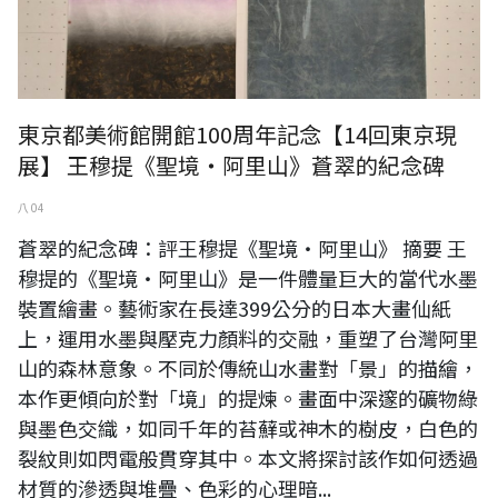
東京都美術館開館100周年記念【14回東京現
展】 王穆提《聖境・阿里山》蒼翠的紀念碑
八 04
蒼翠的紀念碑：評王穆提《聖境・阿里山》 摘要 王
穆提的《聖境・阿里山》是一件體量巨大的當代水墨
裝置繪畫。藝術家在長達399公分的日本大畫仙紙
上，運用水墨與壓克力顏料的交融，重塑了台灣阿里
山的森林意象。不同於傳統山水畫對「景」的描繪，
本作更傾向於對「境」的提煉。畫面中深邃的礦物綠
與墨色交織，如同千年的苔蘚或神木的樹皮，白色的
裂紋則如閃電般貫穿其中。本文將探討該作如何透過
材質的滲透與堆疊、色彩的心理暗...