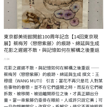
東京都美術館開館100周年記念【14回東京現
展】蔡梅芳〈戀戀紫藤〉的痕跡、綿延與生成
花影之遲遲不散，與記憶如何在解構之後重返
八 04
花影之遲遲不散，與記憶如何在解構之後重返 ——
蔡梅芳〈戀戀紫藤〉的痕跡、綿延與生成 撰文：王
穆提（WANG MUTI） 引言：當花不再只是花 人對某
些事物的眷戀，並不在它們盛開之時，而反在它們被
拆散、被移開、被迫離開原位之後，才真正顯出分
量。當一串紫藤仍垂掛在眼前，人或許只說它美；可
一旦你想離開它、改寫它、拆解它，使它不再按照原