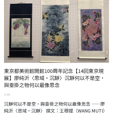
東京都美術館開館100周年記念【14回東京現
展】廖純沂〈思域・沉靜〉沉靜何以不是空，
與垂掛之物何以最像思念
八 04
沉靜何以不是空，與垂掛之物何以最像思念 ——廖
純沂〈思域・沉靜〉 撰文：王穆提（WANG MUTI）