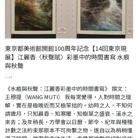
東京都美術館開館100周年記念【14回東京現
展】江麗香〈秋聲賦〉彩墨中的時間書寫 水痕
與秋聲
八 04
《水痕與秋聲：江麗香彩墨中的時間書寫》 撰文：
王穆提（WANG MUTI） 我每常覺得，人對時間之理
解，實在是極晚近而又極笨拙的。幼時之人，不知何
謂歲月，只知晨昏、知寒暖、知樹葉之盛衰、溪水之
來去；及年稍長，方學會以日曆、節令、紀年與種種
計數之法約束那原本不可拘繫之物，遂自以為稍稍懂