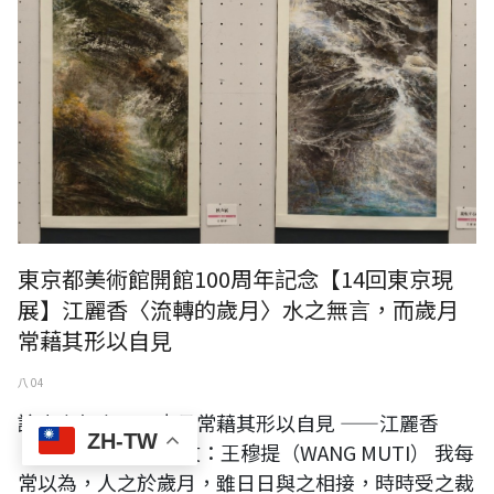
東京都美術館開館100周年記念【14回東京現
展】江麗香〈流轉的歲月〉水之無言，而歲月
常藉其形以自見
八 04
論水之無言，而歲月常藉其形以自見 ——江麗香
ZH-TW
〈流轉的歲月〉 撰文：王穆提（WANG MUTI） 我每
常以為，人之於歲月，雖日日與之相接，時時受之裁