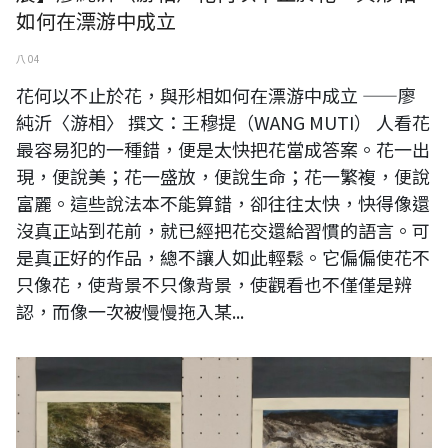
如何在漂游中成立
八 04
花何以不止於花，與形相如何在漂游中成立 ——廖
純沂〈游相〉 撰文：王穆提（WANG MUTI） 人看花
最容易犯的一種錯，便是太快把花當成答案。花一出
現，便說美；花一盛放，便說生命；花一繁複，便說
富麗。這些說法本不能算錯，卻往往太快，快得像還
沒真正站到花前，就已經把花交還給習慣的語言。可
是真正好的作品，總不讓人如此輕鬆。它偏偏使花不
只像花，使背景不只像背景，使觀看也不僅僅是辨
認，而像一次被慢慢拖入某...