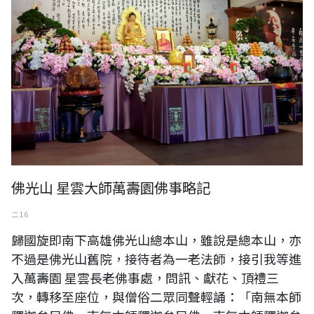
佛光山 星雲大師萬壽園佛事略記
二 16
歸國旋即南下高雄佛光山總本山，雖說是總本山，亦
不過是佛光山舊院，接待者為一老法師，接引我等進
入萬壽園 星雲長老佛事處，問訊、獻花、頂禮三
次，轉移至座位，與僧俗二眾同聲輕誦：「南無本師