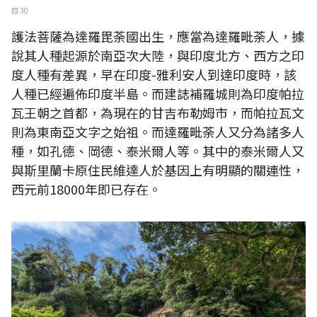
四 30
護法菩薩為達羅毘荼國出生，應當為達羅毗荼人，據
說其人種起源於南亞次大陸，與印度北方、西方之印
度人種有差異，早在印度-雅利安人到達印度時，該
人種已經遍佈印度半島。而建誌補羅城則為印度帕拉
瓦王朝之首都，為現在的甘吉布勒姆市，而帕拉瓦文
則為東南亞文字之始祖。而達羅毗荼人又分為諸多人
種，如孔德、岡德、泰米爾人等。其中的泰米爾人又
與斯里蘭卡原住民維達人於基因上有明顯的關連性，
西元前18000年即已存在。