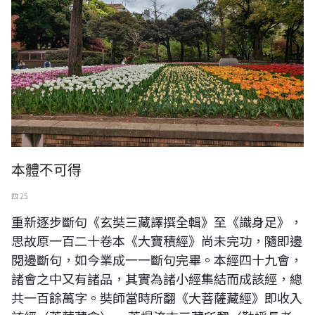
本體不可得
四 25
重新逐步斷句《玄奘三藏譯撰全輯》至《識身足》，
思故原一百二十卷本《大寶積經》尚未完功，隨即邊
閱邊斷句，如今業成一一斷句完畢。本經四十九會，
諸會之中又有諸品，其實為諸小經集結而成該經，總
共一百餘萬字。奘師當時所翻《大菩薩藏經》即收入