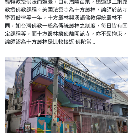
輾轉教授佛法而返臺，目前潛隱苗栗，透過線上網路
教授佛教課程。美國法雲寺為十方叢林，論師於該寺
學習僧律等一年，十方叢林與漢語佛教傳統叢林不
同，如台灣佛教一般為傳統叢林之制度，每日皆有固
定課程等，而十方叢林縱使離開該寺，亦不受拘束，
論師認為十方叢林是比較接近 佛陀當...
「對於個體化來說，難道我的世界不是也足夠了嗎？」---維根斯坦