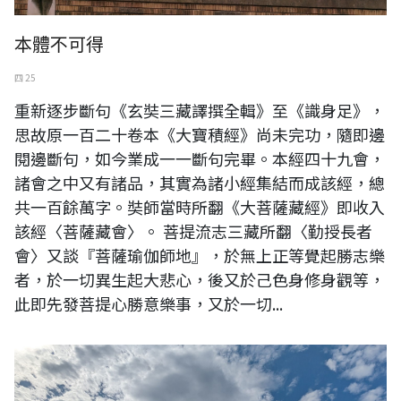
本體不可得
四 25
重新逐步斷句《玄奘三藏譯撰全輯》至《識身足》，
思故原一百二十卷本《大寶積經》尚未完功，隨即邊
閱邊斷句，如今業成一一斷句完畢。本經四十九會，
諸會之中又有諸品，其實為諸小經集結而成該經，總
共一百餘萬字。奘師當時所翻《大菩薩藏經》即收入
該經〈菩薩藏會〉。 菩提流志三藏所翻〈勤授長者
會〉又談『菩薩瑜伽師地』，於無上正等覺起勝志樂
者，於一切異生起大悲心，後又於己色身修身觀等，
此即先發菩提心勝意樂事，又於一切...