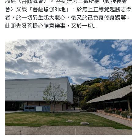
該經〈菩薩藏會〉。 菩提流志三藏所翻〈勤授長者
會〉又談『菩薩瑜伽師地』，於無上正等覺起勝志樂
者，於一切異生起大悲心，後又於己色身修身觀等，
此即先發菩提心勝意樂事，又於一切...