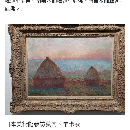
釋迦牟尼佛、南無本師釋迦牟尼佛、南無本師釋迦牟
尼佛。」
克勞德·莫內 > 1888-89，埼玉縣立近代美術館
日本美術館參訪莫內、畢卡索