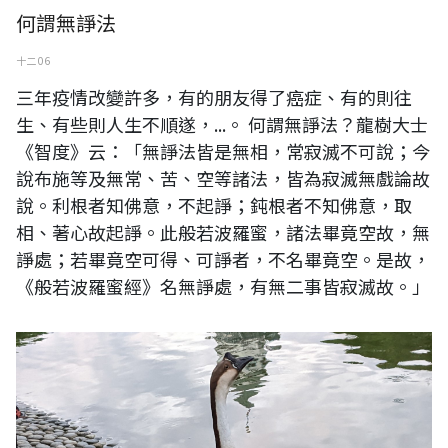
何謂無諍法
十二 06
三年疫情改變許多，有的朋友得了癌症、有的則往
生、有些則人生不順遂，...。 何謂無諍法？龍樹大士
《智度》云：「無諍法皆是無相，常寂滅不可說；今
說布施等及無常、苦、空等諸法，皆為寂滅無戲論故
說。利根者知佛意，不起諍；鈍根者不知佛意，取
相、著心故起諍。此般若波羅蜜，諸法畢竟空故，無
諍處；若畢竟空可得、可諍者，不名畢竟空。是故，
《般若波羅蜜經》名無諍處，有無二事皆寂滅故。」