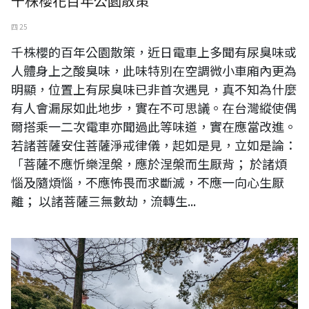
千株櫻花百年公園散策
四 25
千株櫻的百年公園散策，近日電車上多聞有尿臭味或
人體身上之酸臭味，此味特別在空調微小車廂內更為
明顯，位置上有尿臭味已非首次遇見，真不知為什麼
有人會漏尿如此地步，實在不可思議。在台灣縱使偶
爾搭乘一二次電車亦聞過此等味道，實在應當改進。
若諸菩薩安住菩薩淨戒律儀，起如是見，立如是論：
「菩薩不應忻樂涅槃，應於涅槃而生厭背； 於諸煩
惱及隨煩惱，不應怖畏而求斷滅，不應一向心生厭
離； 以諸菩薩三無數劫，流轉生...
圖片說明：日本橫濱公園一景。