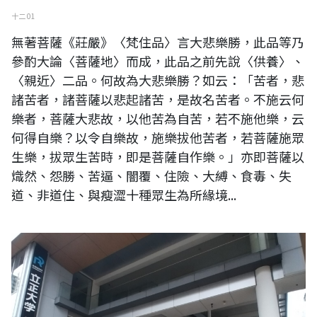
十二 01
無著菩薩《莊嚴》〈梵住品〉言大悲樂勝，此品等乃
參酌大論〈菩薩地〉而成，此品之前先說〈供養〉、
〈親近〉二品。何故為大悲樂勝？如云：「苦者，悲
諸苦者，諸菩薩以悲起諸苦，是故名苦者。不施云何
樂者，菩薩大悲故，以他苦為自苦，若不施他樂，云
何得自樂？以令自樂故，施樂拔他苦者，若菩薩施眾
生樂，拔眾生苦時，即是菩薩自作樂。」亦即菩薩以
熾然、怨勝、苦逼、闇覆、住險、大縛、食毒、失
道、非道住、與瘦澀十種眾生為所緣境...
創校一百五十年的日本立正大學