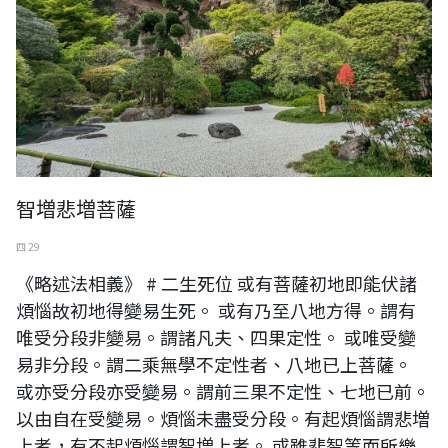
智増悲増菩薩
四 29
《略述法相義》 # 二生死位 或有菩薩初地即能伏諸
煩惱故初地得變易生死。 或有乃至八地方得。謂有
唯受分段非變易。謂諸凡夫、四果定性。 或唯受變
易非分段。謂二乘無學不定性者、八地已上菩薩。
或亦受分段亦受變易。謂前三果不定性、七地已前。
以由自在受變易。煩惱未盡受分段。有起煩惱謂悲増
上者，有不起煩惱謂智増上者。 或雖悲智等而所樂