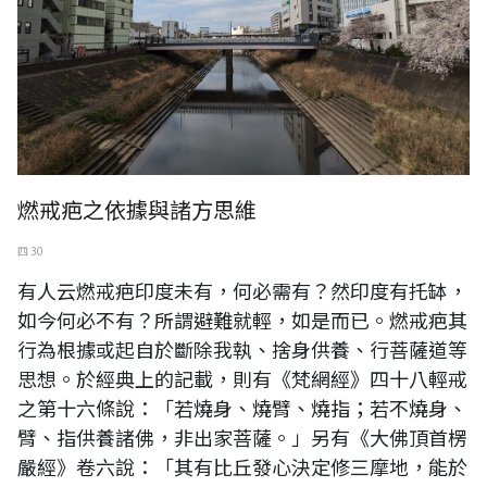
燃戒疤之依據與諸方思維
四 30
有人云燃戒疤印度未有，何必需有？然印度有托缽，
如今何必不有？所謂避難就輕，如是而已。燃戒疤其
行為根據或起自於斷除我執、捨身供養、行菩薩道等
思想。於經典上的記載，則有《梵網經》四十八輕戒
之第十六條說：「若燒身、燒臂、燒指；若不燒身、
臂、指供養諸佛，非出家菩薩。」另有《大佛頂首楞
嚴經》卷六說：「其有比丘發心決定修三摩地，能於