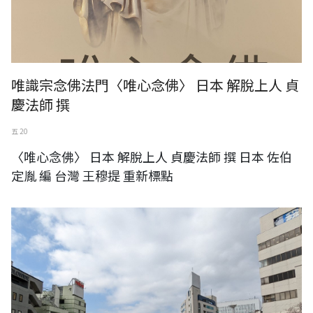
唯識宗念佛法門〈唯心念佛〉 日本 解脫上人 貞
慶法師 撰
五 20
〈唯心念佛〉 日本 解脫上人 貞慶法師 撰 日本 佐伯
定胤 編 台灣 王穆提 重新標點