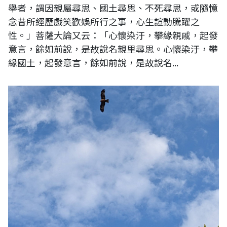
舉者，謂因親屬尋思、國土尋思、不死尋思，或隨憶
念昔所經歷戲笑歡娛所行之事，心生諠動騰躍之
性。」菩薩大論又云：「心懷染汙，攀緣親戚，起發
意言，餘如前說，是故說名親里尋思。心懷染汙，攀
緣國土，起發意言，餘如前說，是故說名...