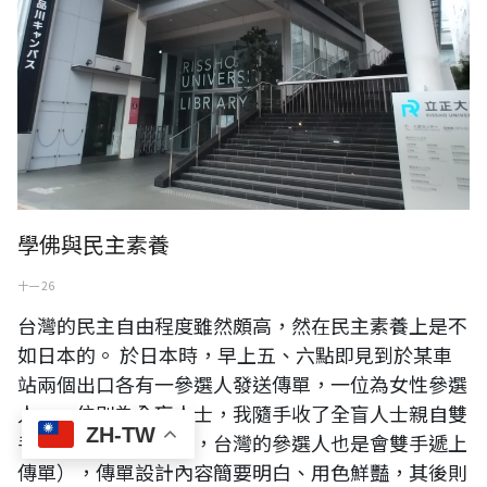
學佛與民主素養
十一 26
台灣的民主自由程度雖然頗高，然在民主素養上是不
如日本的。 於日本時，早上五、六點即見到於某車
站兩個出口各有一參選人發送傳單，一位為女性參選
人、一位則為全盲人士，我隨手收了全盲人士親自雙
ZH-TW
手遞上的傳單（當然，台灣的參選人也是會雙手遞上
傳單），傳單設計內容簡要明白、用色鮮豔，其後則