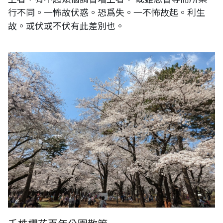
行不同。一怖故伏惑。恐爲失。一不怖故起。利生
故。或伏或不伏有此差別也。
日本琦玉公園千株櫻花一景