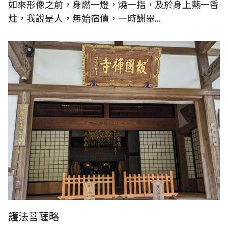
如來形像之前，身燃一燈，燒一指，及於身上爇一香
炷，我說是人，無始宿債，一時酬畢...
護法菩薩略