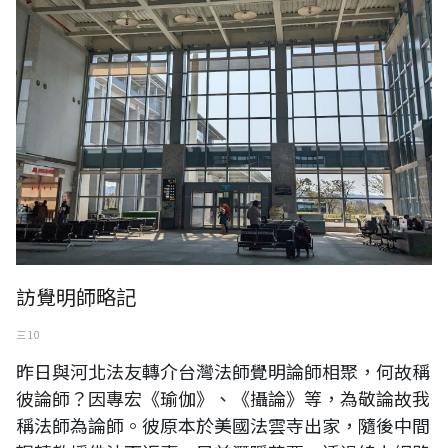
訪覺明師略記
三 10
昨日與河北法友轉介台灣法師覺明論師相聚，何故稱
彼論師？因專宏《瑜伽》、《攝論》等，為敬論故我
稱法師為論師。彼原本於美國法雲寺出家，隨後中間