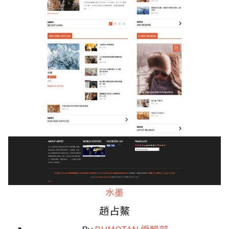
水墨
趙占鰲
By
RUMOTAN 編輯部