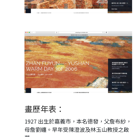
Product Details
畫歷年表：
1927 出生於嘉義市，本名德發，父詹布紗，
母詹劉纏。早年受陳澄波及林玉山教授之啟