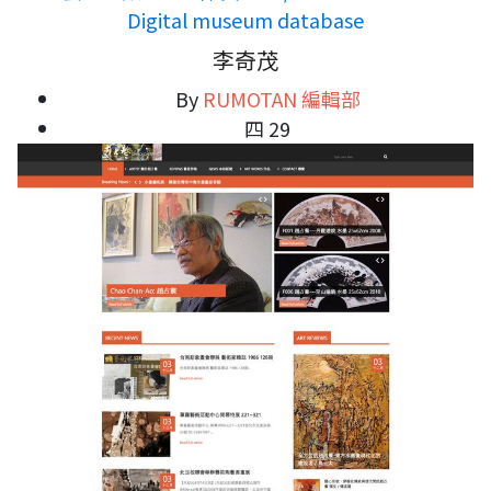
Digital museum database
李奇茂
By
RUMOTAN 編輯部
四 29