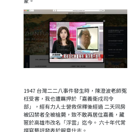
蒙。
1947 台灣二二八事件發生時，陳澄波老師冤
枉受害，我也遭羈押於「嘉義衛戌司令
部」，經有力人士營救保釋後經過 二天同房
被囚禁者全被槍斃，致不敢再居住嘉義，藏
匿於高雄市改名「浮雲」迄今。 六十年代常
撰寫藝評發表於報章什志。