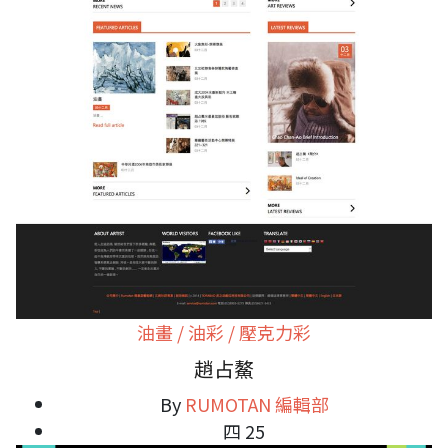
油畫 / 油彩 / 壓克力彩
趙占鰲
By
RUMOTAN 編輯部
四 25