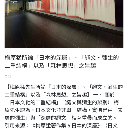
梅原猛所論「日本的深層」、「繩文・彌生的
二重結構」以及「森林思想」之旨趣
二 28
【梅原猛先生所論「日本的深層」、「繩文・彌生的
二重結構」以及「森林思想」之旨趣】 一、 關於
「日本文化的二重結構」（繩文與彌生的辨別） 梅
原先生認為，日本文化並非單一結構，實則是由「表
層的彌生」與「深層的繩文」相互重疊而成立的。
引用來源：《梅原猛著作集 6 日本的深層》（日文