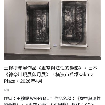
王穆提參展作品《虛空與法性的疊影》，日本
《神奈川現展卯月展》，橫濱市戶塚sakura
Plaza，2026年4月
四 01
作家：王穆提 WANG MUTI 作品名稱：《虛空與法性
的疊影》 / 《虚空と法性の重層影》 規格： 97 ×