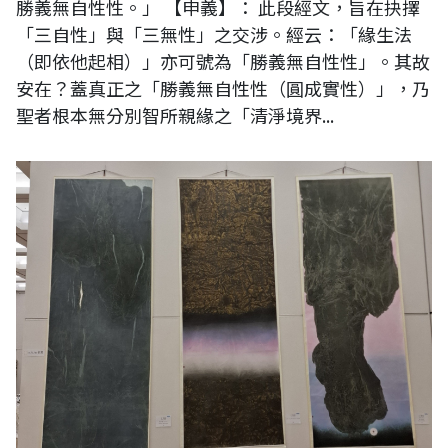
勝義無自性性。」 【申義】： 此段經文，旨在抉擇
「三自性」與「三無性」之交涉。經云：「緣生法
（即依他起相）」亦可號為「勝義無自性性」。其故
安在？蓋真正之「勝義無自性性（圓成實性）」，乃
聖者根本無分別智所親緣之「清淨境界...