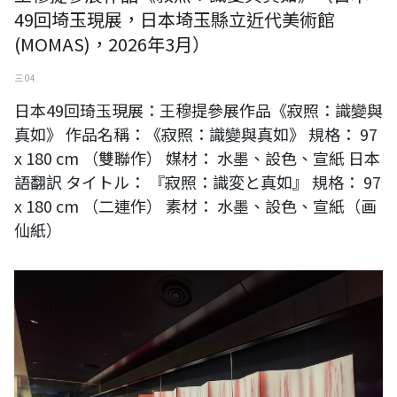
49回埼玉現展，日本埼玉縣立近代美術館
(MOMAS)，2026年3月）
三 04
日本49回琦玉現展：王穆提參展作品《寂照：識變與
真如》 作品名稱：《寂照：識變與真如》 規格： 97
x 180 cm （雙聯作） 媒材： 水墨、設色、宣紙 日本
語翻訳 タイトル： 『寂照：識変と真如』 規格： 97
x 180 cm （二連作） 素材： 水墨、設色、宣紙（画
仙紙）