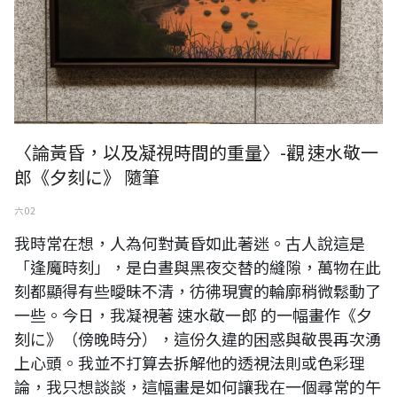
〈論黃昏，以及凝視時間的重量〉-觀 速水敬一
郎《夕刻に》 隨筆
六 02
我時常在想，人為何對黃昏如此著迷。古人說這是
「逢魔時刻」，是白晝與黑夜交替的縫隙，萬物在此
刻都顯得有些曖昧不清，彷彿現實的輪廓稍微鬆動了
一些。今日，我凝視著 速水敬一郎 的一幅畫作《夕
刻に》（傍晚時分），這份久違的困惑與敬畏再次湧
上心頭。我並不打算去拆解他的透視法則或色彩理
論，我只想談談，這幅畫是如何讓我在一個尋常的午