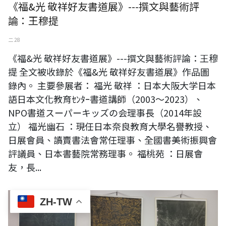
《福&光 敬祥好友書道展》---撰文與藝術評
論：王穆提
二 28
《福&光 敬祥好友書道展》---撰文與藝術評論：王穆
提 全文被收錄於《福&光 敬祥好友書道展》作品圖
錄內。 主要參展者： 福光 敬祥 ：日本大阪大学日本
語日本文化教育ｾﾝﾀｰ書道講師（2003～2023）、
NPO書道スーパーキッズの会理事長（2014年設
立） 福光幽石 ：現任日本奈良教育大學名譽教授、
日展會員、讀賣書法會常任理事、全國書美術振興會
評議員、日本書藝院常務理事。 福桃苑 ：日展會
友，長...
ZH-TW