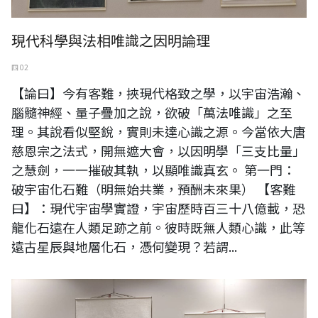
現代科學與法相唯識之因明論理
四 02
【論曰】今有客難，挾現代格致之學，以宇宙浩瀚、
腦髓神經、量子疊加之說，欲破「萬法唯識」之至
理。其說看似堅銳，實則未達心識之源。今當依大唐
慈恩宗之法式，開無遮大會，以因明學「三支比量」
之慧劍，一一摧破其執，以顯唯識真玄。 第一門：
破宇宙化石難（明無始共業，預酬未來果） 【客難
曰】：現代宇宙學實證，宇宙歷時百三十八億載，恐
龍化石遠在人類足跡之前。彼時既無人類心識，此等
遠古星辰與地層化石，憑何變現？若謂...