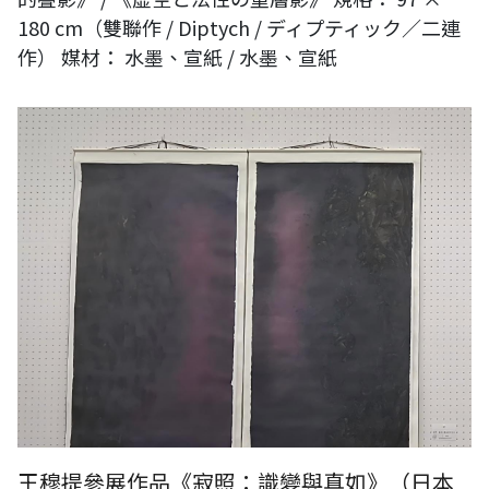
180 cm（雙聯作 / Diptych / ディプティック／二連
作） 媒材： 水墨、宣紙 / 水墨、宣紙
王穆提參展作品《寂照：識變與真如》（日本