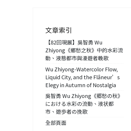
文章索引
【82回現展】吳智勇 Wu
Zhiyong《鄉愁之秋》中的水彩流
動、液態都市與漫遊者輓歌
Wu Zhiyong-Watercolor Flow,
Liquid City, and the Flâneur’s
Elegy in Autumn of Nostalgia
吳智勇 Wu Zhiyong《郷愁の秋》
における水彩の流動、液状都
市、遊歩者の挽歌
全部頁面