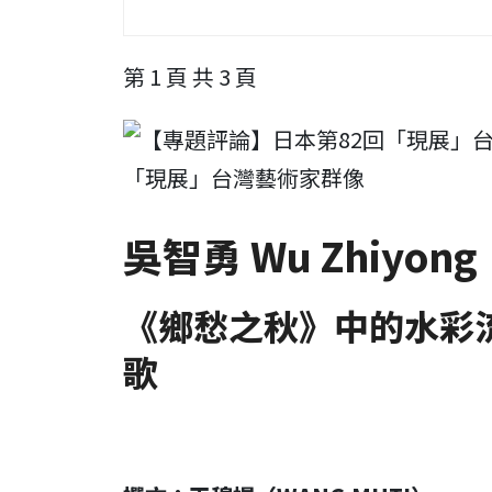
第 1 頁 共 3 頁
「現展」台灣藝術家群像
吳智勇 Wu Zhiyong
《鄉愁之秋》中的水彩
歌