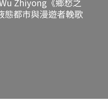
u Zhiyong《鄉愁之
液態都市與漫遊者輓歌