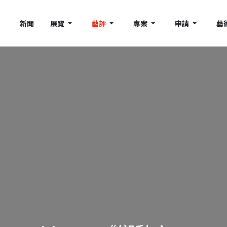
新聞
展覽
藝評
專案
申請
藝