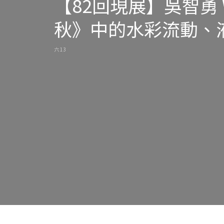
【82回現展】吳智勇 W
秋》中的水彩流動、
六 13