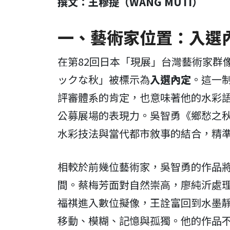
撰文：王穆提（WANG MUTI）
一、藝術家位置：入選
在第82回日本「現展」台灣藝術家群
ックな秋」被標示為
入選內定
。這一
評審體系的肯定，也意味著他的水彩
公募展場的表現力。吳智勇《鄉愁之
水彩技法與當代都市敘事的結合，精
相較於前幾位藝術家，吳智勇的作品
間。蔡梅芳面對自然崇高，廖純沂處
福祺進入數位擬像，王詮富回到水墨
移動、模糊、記憶與孤獨。他的作品