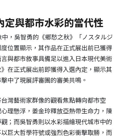
內定與都市水彩的當代性
像中，吳智勇的《鄉愁之秋》「ノスタルジ
制度位置顯示，其作品在正式展出前已獲得
語言與都市敘事具備足以進入日本現代美術
秋》在正式展出前即獲得入選內定，顯示其
準擊中了現展評審團的審美共鳴。
將台灣藝術家群像的觀看焦點轉向都市空
理心理懸浮，姜金玲釋放亞熱帶生命力，陳
靜觀；而吳智勇則以水彩描繪現代城市中的
不以巨大哲學符號或強烈色彩衝擊取勝，而