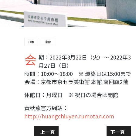
日本
京都
会
期：2022年3月22日（火）～ 2022年3
月27日（日）
時間：10:00～18:00 ※ 最終日は15:00まで
会場：京都市京セラ美術館 本館 南回廊2階
休館日：月曜日 ※ 祝日の場合は開館
黃秋燕官方網站：
http://huangchiuyen.rumotan.com
上一篇文章: 蔡雪貞大師經典之作
下一篇文章
上一頁
下一頁