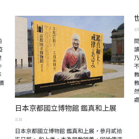
日本京都國立博物館 鑑真和上展
三 
帕
疫
世
少
序
價
日本京都國立博物館 鑑真和上展
三 31
日本京都國立博物館 鑑真和上展，參月貳拾
柒日展。 和上者，本為親教師義，因訛傳演