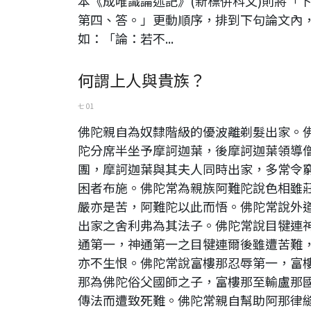
本《成唯識論述記》(新標併科文)則將「
第四、答。」更動順序，排到下句論文內
如：「論：若不...
何謂上人與貴族？
七 01
佛陀親自為奴隸階級的優波離剃髮出家。
陀分席半坐予摩訶迦葉，後摩訶迦葉領導
團，摩訶迦葉與其夫人同時出家，多常令
困者布施。佛陀常為親族阿難陀說色相雖
嚴亦是苦，阿難陀以此而悟。佛陀常說外
出家之舍利弗為其法子。佛陀常說目犍連
通第一，神通第一之目犍連爾後雖遭苦難
亦不生恨。佛陀常說富樓那忍辱第一，富
那為佛陀俗父國師之子，富樓那至輸盧那
傳法而遭致死難。佛陀常親自幫助阿那律