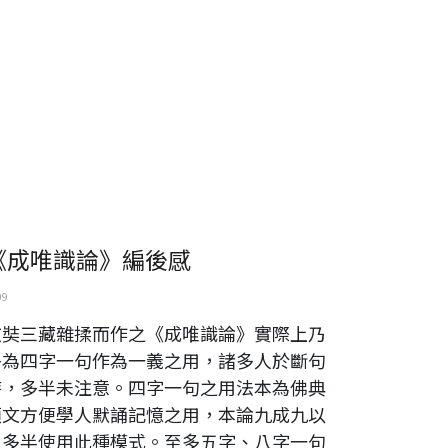
《成唯識論》編後感
09
玄奘三藏雜揉而作之《成唯識論》實際上乃
多為四字一句作為一義之用，諸多人於斷句
時，多半未注意。四字一句之用法本為佛典
頌文方便學人默誦記憶之用，本論九成九以
上多半使用此種模式。至多五字、八字一句