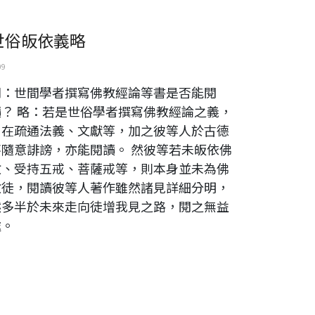
世俗皈依義略
09
問：世間學者撰寫佛教經論等書是否能閱
讀？ 略：若是世俗學者撰寫佛教經論之義，
乃在疏通法義、文獻等，加之彼等人於古德
不隨意誹謗，亦能閱讀。 然彼等若未皈依佛
教、受持五戒、菩薩戒等，則本身並未為佛
教徒，閱讀彼等人著作雖然諸見詳細分明，
然多半於未來走向徒增我見之路，閱之無益
處。