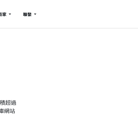
術家
聯繫
累積超過
庫網站