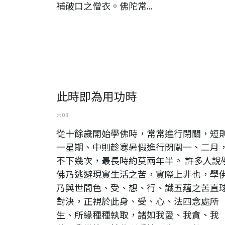
補破口之僧衣。佛陀常...
此時即為用功時
六 03
從十餘歲開始學佛時，常常進行閉關，短
一星期、中則趁寒暑假進行閉關一、二月
不下幾次，最長時約莫兩年半。 許多人說
佛乃逃避現實生活之苦，實際上非也，學
乃與世間色、受、想、行、識五蘊之苦直
對決，正視於此身、受、心、法四念處所
生、所緣種種執取，諸如我愛、我貪、我