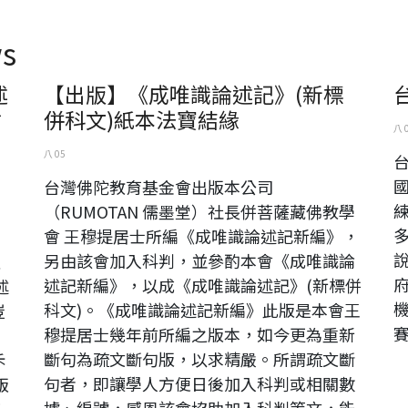
s
述
【出版】《成唯識論述記》(新標
點
併科文)紙本法寶結緣
八 
八 05
台灣佛陀教育基金會出版本公司
（RUMOTAN 儒墨堂）社長併菩薩藏佛教學
》
會 王穆提居士所編《成唯識論述記新編》，
》
另由該會加入科判，並參酌本會《成唯識論
之
述記新編》，以成《成唯識論述記》(新標併
述
科文)。《成唯識論述記新編》此版是本會王
豈
穆提居士幾年前所編之版本，如今更為重新
斷句為疏文斷句版，以求精嚴。所謂疏文斷
斥
句者，即讓學人方便日後加入科判或相關數
版
據、編號，感恩該會協助加入科判等文，能