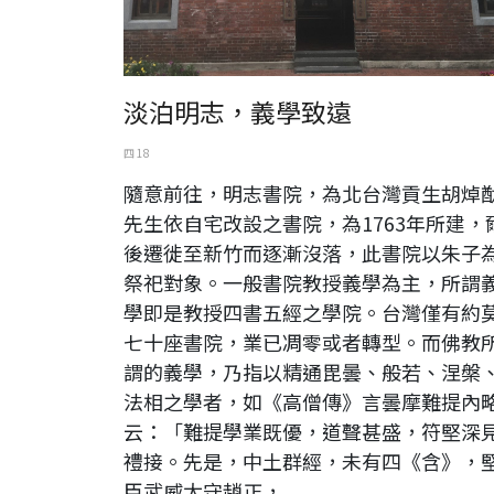
淡泊明志，義學致遠
四 18
隨意前往，明志書院，為北台灣貢生胡焯
先生依自宅改設之書院，為1763年所建，
後遷徙至新竹而逐漸沒落，此書院以朱子
祭祀對象。一般書院教授義學為主，所謂
學即是教授四書五經之學院。台灣僅有約
七十座書院，業已凋零或者轉型。而佛教
謂的義學，乃指以精通毘曇、般若、涅槃
法相之學者，如《高僧傳》言曇摩難提內
云：「難提學業既優，道聲甚盛，符堅深
禮接。先是，中土群經，未有四《含》，
臣武威太守趙正，...