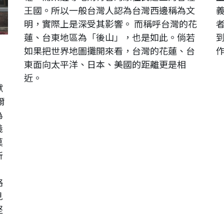
王國。所以一般台灣人認為台灣西邊稱為文
明，實際上是深受其影響。 而稱呼台灣的花
蓮、台東地區為「後山」，也是如此。倘若
如果把世界地圖攤開來看，台灣的花蓮、台
東面向太平洋、日本、美國的距離更是相
近。
猷
爾
為
義
莫
所
、
略
見
堅