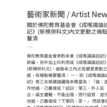
藝術家新聞 / Artist New
關於佛陀教育基金會《成唯識論
記》(新標併科文)內文更動之幾
釐清
八 10
佛陀教育基金會參酌本會《成唯識論述記
新編，另外加上科判而成《成唯識論述記
(新標併科文)，彼版本之內文有隨意更動
處，有幾點需要釐清： 一、如《成唯識論
記》卷三末根據諸藏版本應當為：「論：
斥他過，己義便成？述曰：第三、外人反
云。論主遭難，不能出理，而行返質︰豈
他過，己義便成？下第四、答。」 而該會