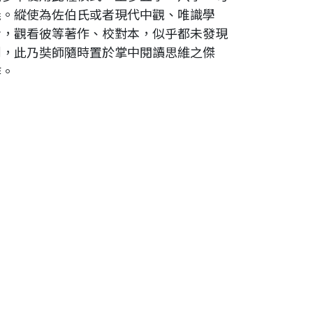
義。縱使為佐伯氏或者現代中觀、唯識學
者，觀看彼等著作、校對本，似乎都未發現
到，此乃奘師隨時置於掌中閱讀思維之傑
作。