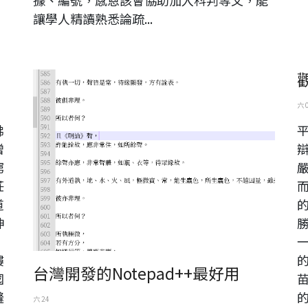
下
讓學人精讀熟悉論疏...
，
六 
佛
僧
窮
莊
道
神
，
樓
台灣開發的Notepad++最好用
國
縫
六 24