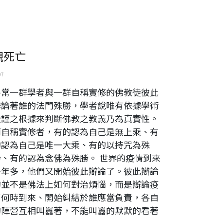
觀死亡
07
平常一群學者與一群自稱實修的佛教徒彼此
辯論著誰的法門殊勝，學者說唯有依據學術
嚴謹之根據來判斷佛教之教義乃為真實性。
而自稱實修者，有的認為自己是無上乘、有
的認為自己是唯一大乘、有的以持咒為殊
勝、有的認為念佛為殊勝。 世界的疫情到來
一年多，他們又開始彼此辯論了。彼此辯論
的並不是佛法上如何對治煩惱，而是辯論疫
苗何時到來、開始糾結於誰應當負責，各自
的陣營互相叫囂著，不能叫囂的默默的看著