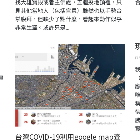
找大雄寶殿或者主佛處，五體投地頂禮，只
見其他當地人（包括官員）雖然也以手勢合
掌膜拜，但缺少了點什麼，看起來動作似乎
非常生澀。或許只是...
本人某年某時的時間軸
四 
員
台灣COVID-19利用google map查