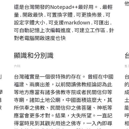
他
還是台灣開發的Notepad++最好用。 . 最輕
量 . 開啟最快 . 可置換字體 . 可更換佈景 . 可
設定字體大小 . 可支援markdown . 可匯出 .
可自動記憶上次編輯進度 . 可建立工作區 . 針
對老電腦開啟速度也快
顯識和分別識
六 01
五 
則
台灣確實是一個很特殊的存在。 曾經在中國
，
福建、兩廣出差，以前閱讀佛教經論認為此
學
等地方應當有諸多佛教寺院或者民間信仰等
佛
寺廟，諸如土地公廟，中國面積這麼大，其
球
所供奉之佛教、民間信仰之佛菩薩、神祇等
應當會更多才對。結果，大失所望。一直記
得當時見到其觀光用途之佛寺，一入內即尋