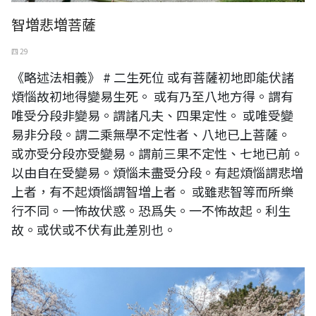
智増悲増菩薩
四 29
《略述法相義》 # 二生死位 或有菩薩初地即能伏諸
煩惱故初地得變易生死。 或有乃至八地方得。謂有
唯受分段非變易。謂諸凡夫、四果定性。 或唯受變
易非分段。謂二乘無學不定性者、八地已上菩薩。
或亦受分段亦受變易。謂前三果不定性、七地已前。
以由自在受變易。煩惱未盡受分段。有起煩惱謂悲増
上者，有不起煩惱謂智増上者。 或雖悲智等而所樂
行不同。一怖故伏惑。恐爲失。一不怖故起。利生
故。或伏或不伏有此差別也。
日本琦玉公園千株櫻花一景