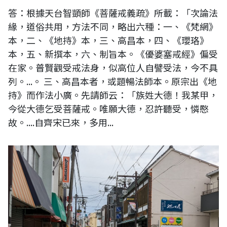
答：根據天台智顗師《菩薩戒義疏》所載：「次論法
緣，道俗共用，方法不同，略出六種：一、《梵網》
本，二、《地持》本，三、高昌本，四、《瓔珞》
本，五、新撰本，六、制旨本。《優婆塞戒經》偏受
在家。普賢觀受戒法身，似高位人自譬受法，今不具
列。...。 三、高昌本者，或題暢法師本。原宗出《地
持》而作法小廣。先請師云：「族姓大德！我某甲，
今從大德乞受菩薩戒。唯願大德，忍許聽受，憐愍
故。....自齊宋已來，多用...