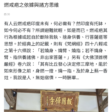
燃戒疤之依據與諸方思維
四 30
有人云燃戒疤印度未有，何必需有？然印度有托缽，
如今何必不有？所謂避難就輕，如是而已。燃戒疤其
行為根據或起自於斷除我執、捨身供養、行菩薩道等
思想。於經典上的記載，則有《梵網經》四十八輕戒
之第十六條說：「若燒身、燒臂、燒指；若不燒身、
臂、指供養諸佛，非出家菩薩。」另有《大佛頂首楞
嚴經》卷六說：「其有比丘發心決定修三摩地，能於
如來形像之前，身燃一燈，燒一指，及於身上爇一香
炷，我說是人，無始宿債，一時酬畢...