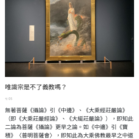
唯識宗是不了義教嗎？
七 05
無著菩薩《攝論》引《中邊》、《大乘經莊嚴論》
（即《大乘莊嚴經論》、《大綖莊嚴論》），即知此
二論為菩薩《攝論》更早之論。如《中邊》引《寶
積》〈普明菩薩會〉，即知此為大乘佛教最早之中道