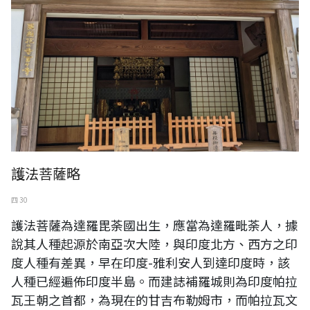
護法菩薩略
四 30
護法菩薩為達羅毘荼國出生，應當為達羅毗荼人，據
說其人種起源於南亞次大陸，與印度北方、西方之印
度人種有差異，早在印度-雅利安人到達印度時，該
人種已經遍佈印度半島。而建誌補羅城則為印度帕拉
瓦王朝之首都，為現在的甘吉布勒姆市，而帕拉瓦文