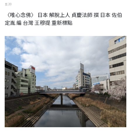
五 20
〈唯心念佛〉 日本 解脫上人 貞慶法師 撰 日本 佐伯
定胤 編 台灣 王穆提 重新標點