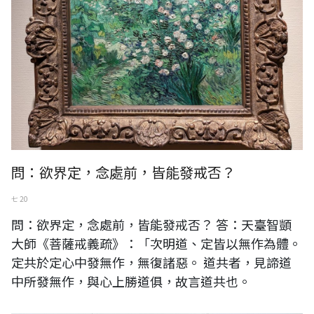
問：欲界定，念處前，皆能發戒否？
七 20
問：欲界定，念處前，皆能發戒否？ 答：天臺智顗
大師《菩薩戒義疏》：「次明道、定皆以無作為體。
定共於定心中發無作，無復諸惡。 道共者，見諦道
中所發無作，與心上勝道俱，故言道共也。