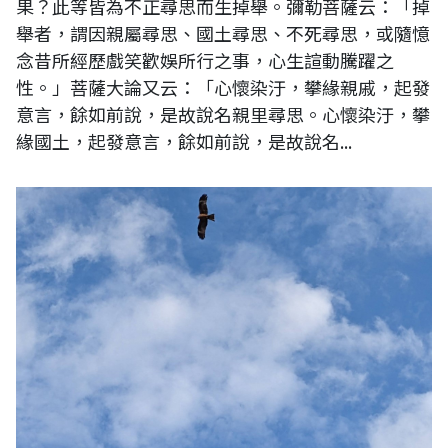
果？此等皆為不正尋思而生掉舉。彌勒菩薩云：「掉
舉者，謂因親屬尋思、國土尋思、不死尋思，或隨憶
念昔所經歷戲笑歡娛所行之事，心生諠動騰躍之
性。」菩薩大論又云：「心懷染汙，攀緣親戚，起發
意言，餘如前說，是故說名親里尋思。心懷染汙，攀
緣國土，起發意言，餘如前說，是故說名...