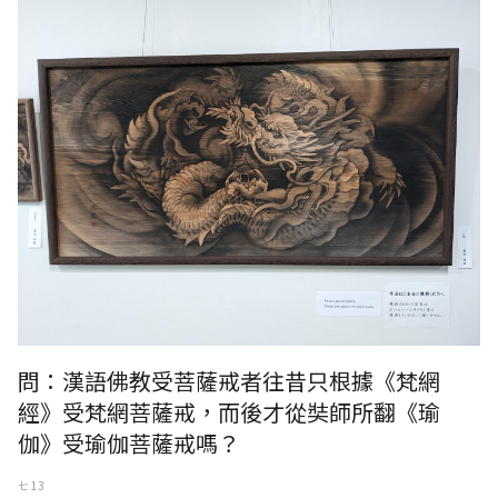
問：漢語佛教受菩薩戒者往昔只根據《梵網
經》受梵網菩薩戒，而後才從奘師所翻《瑜
伽》受瑜伽菩薩戒嗎？
七 13