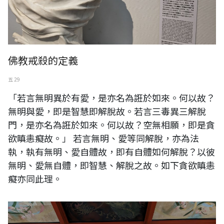
佛教戒殺的定義
五 29
「若言無明異於有愛，是亦名為誑於如來。何以故？
無明與愛，即是智慧即解脫故。若言三毒異三解脫
門，是亦名為誑於如來。何以故？空無相願，即是貪
欲瞋恚癡故。」 若言無明、愛等同解脫，亦為法
執，執有無明、愛自體故，即有自體如何解脫？以彼
無明、愛無自體，即智慧、解脫之故。如下貪欲瞋恚
癡亦同此理。