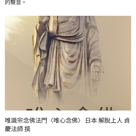
的聲音。
唯識宗念佛法門〈唯心念佛〉 日本 解脫上人 貞
慶法師 撰