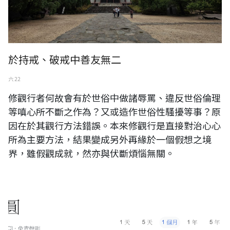
於持戒、破戒中善友無二
六 22
修觀行者何故會有於世俗中做諸辱罵、違反世俗倫理
等嗔心所不斷之作為？又或造作世俗性騷擾等事？原
因在於其觀行方法錯誤。本來修觀行是直接對治心心
所為主要方法，結果變成另外再緣於一個假想之境
界，雖假觀成就，然亦與伏斷煩惱無關。