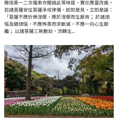
爾搭乘一二次電車亦聞過此等味道，實在應當改進。
若諸菩薩安住菩薩淨戒律儀，起如是見，立如是論：
「菩薩不應忻樂涅槃，應於涅槃而生厭背； 於諸煩
惱及隨煩惱，不應怖畏而求斷滅，不應一向心生厭
離； 以諸菩薩三無數劫，流轉生...
圖片說明：日本橫濱公園一景。