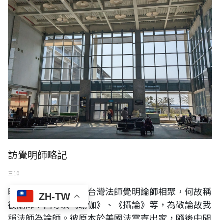
訪覺明師略記
三 10
昨日與河北法友轉介台灣法師覺明論師相聚，何故稱
ZH-TW
彼論師？因專宏《瑜伽》、《攝論》等，為敬論故我
稱法師為論師。彼原本於美國法雲寺出家，隨後中間