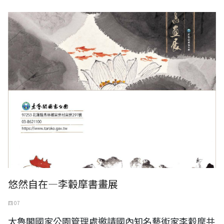
悠然自在—李轂摩書畫展，太魯閣遊客中心展出至5月16日
悠然自在—李轂摩書畫展
四 07
太魯閣國家公園管理處邀請國內知名藝術家李轂摩共