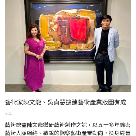
2022年「香榭藝廊名家百號邀請展」三日開幕，董事長吳貞慧與藝術總
監陳文龍。（陳文龍提供）
藝術家陳文龍、吳貞慧擴建藝術產業版圖有成
七 11
藝術總監陳文龍鑽研藝術創作之餘，以五十多年綿密
藝術人脈網絡、敏銳的觀察藝術產業動向，投身經營