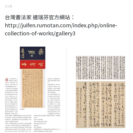
八 16
台灣書法家 連瑞芬官方網站：
http://juifen.rumotan.com/index.php/online-
collection-of-works/gallery3