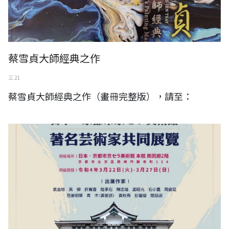
蔡雪貞大師經典之作
三 21
蔡雪貞大師經典之作（畫冊完整版），請至：
2022 (彩り豊かな芸術家たち)著名藝術家共同展覽