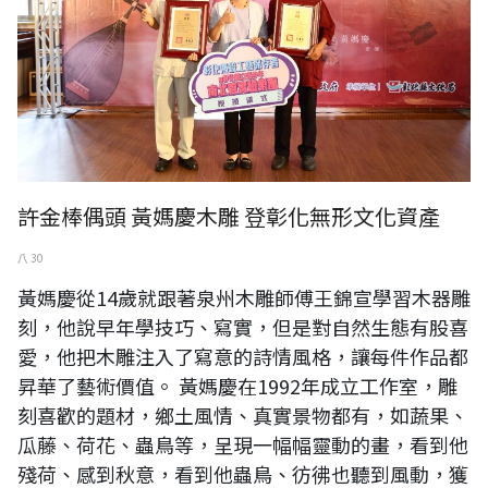
許金棒偶頭 黃媽慶木雕 登彰化無形文化資產
八 30
黃媽慶從14歲就跟著泉州木雕師傅王錦宣學習木器雕
刻，他說早年學技巧、寫實，但是對自然生態有股喜
愛，他把木雕注入了寫意的詩情風格，讓每件作品都
昇華了藝術價值。 黃媽慶在1992年成立工作室，雕
刻喜歡的題材，鄉土風情、真實景物都有，如蔬果、
瓜藤、荷花、蟲鳥等，呈現一幅幅靈動的畫，看到他
殘荷、感到秋意，看到他蟲鳥、彷彿也聽到風動，獲