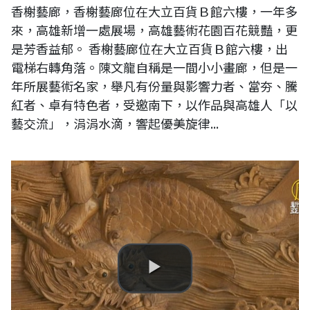
香榭藝廊，香榭藝廊位在大立百貨Ｂ館六樓，一年多
來，高雄新增一處展場，高雄藝術花園百花競豔，更
是芳香益郁。 香榭藝廊位在大立百貨Ｂ館六樓，出
電梯右轉角落。陳文龍自稱是一間小小畫廊，但是一
年所展藝術名家，舉凡有份量與影響力者、當夯、騰
紅者、卓有特色者，受邀南下，以作品與高雄人「以
藝交流」，涓涓水滴，響起優美旋律...
堅持傳統木雕近一甲子 黃媽慶獲彰化文化局肯定