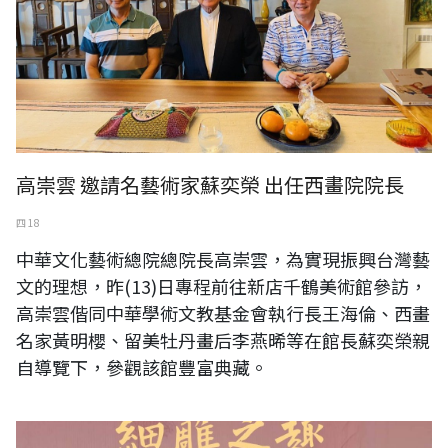
高崇雲 邀請名藝術家蘇奕榮 出任西畫院院長
四 18
中華文化藝術總院總院長高崇雲，為實現振興台灣藝
文的理想，昨(13)日專程前往新店千鶴美術館參訪，
高崇雲偕同中華學術文教基金會執行長王海倫、西畫
名家黃明櫻、留美牡丹畫后李燕晞等在館長蘇奕榮親
自導覽下，參觀該館豐富典藏。
黃媽慶木雕畫展一細雕之趣