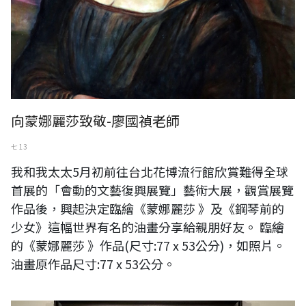
向蒙娜麗莎致敬-廖國禎老師
七 13
我和我太太5月初前往台北花博流行館欣賞難得全球
首展的「會動的文藝復興展覽」藝術大展，觀賞展覽
作品後，興起決定臨繪《蒙娜麗莎 》及《鋼琴前的
少女》這幅世界有名的油畫分享給親朋好友。 臨繪
的《蒙娜麗莎 》作品(尺寸:77 x 53公分)，如照片。
油畫原作品尺寸:77 x 53公分。