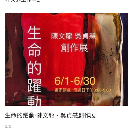
生命的躍動-陳文龍、吳貞慧創作展
五 31