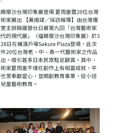
01
福爾摩沙台灣印象展登場 夏雨墨暨20位台灣
藝術家展出 【黃揚竣／採訪報導】由台灣儒
墨堂主辦與運營台日展第九回「台灣藝術家
現代的現代展」〈福爾摩沙台灣印象展〉於3
28日在橫濱戶塚Sakura Plaza登場，此次
徵件20位台灣老、中、青一代藝術家之作品
展出，吸引甚多日本民眾駐足觀賞。其中，
藝術家夏雨墨不僅在創作上有相當成就，平
時也常奉獻愛心，並開創教育事業，從小培
養兒童藝術教育。
023 崇山•太魯閣—白宗仁水墨畫展