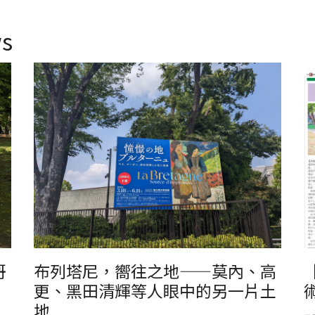
s
哥
布列塔尼，嚮往之地——莫內、高
更、黑田清輝等人眼中的另一片土
地