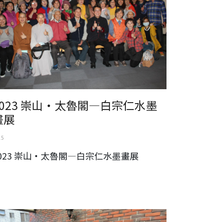
2023 崇山•太魯閣—白宗仁水墨
畫展
15
023 崇山•太魯閣—白宗仁水墨畫展
立故宮博物院院長蕭宗煌南下高雄敘舊2023.2.5