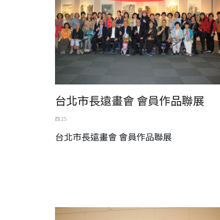
台北市長遠畫會 會員作品聯展
四 25
台北市長遠畫會 會員作品聯展
2023 粹鍊－楊鄂西‧繪畫藝術世界八十耋壽個展