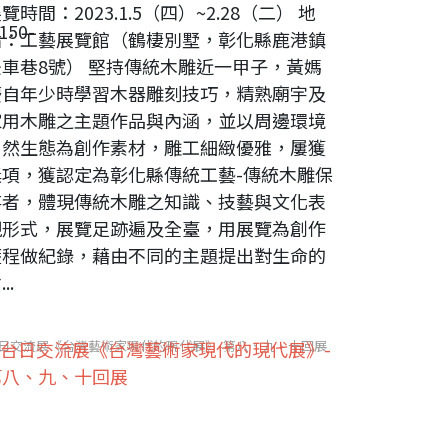
覽時間：2023.1.5（四）~2.28（二） 地
150-
點：工藝展覽館（鶴棲別墅，彰化縣鹿港鎮
後車巷8號） 堅持傳統木雕近一甲子，黃媽
慶自年少時學習木器雕刻技巧，精熟廟宇及
家用木雕之主題作品與內涵，並以周邊環境
自然生態為創作素材，雕工細緻優雅，屢獲
獎項，獲認定為彰化縣傳統工藝-傳統木雕保
存者，體現傳統木雕之知識、技藝與文化表
現形式，展覽足跡遍及全臺，用展覽為創作
歷程做紀錄，藉由不同的主題提出對生命的
..
日交流展《台灣藝術家現代的現代展》-第八、九、十回展