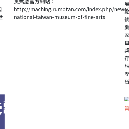
黃媽慶官方網站：
展
http://maching.rumotan.com/index.php/news/
閣
national-taiwan-museum-of-fine-arts
世
省.
台