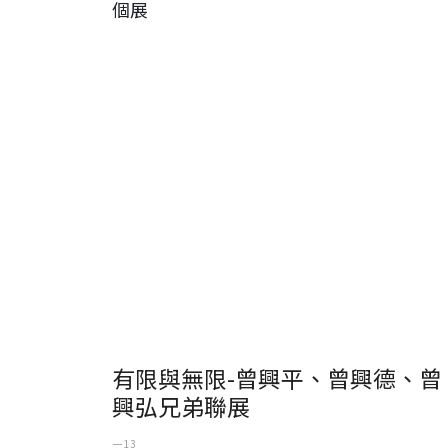
個展
有限與無限-曾興平、曾興德、曾
興弘兄弟聯展
一 13