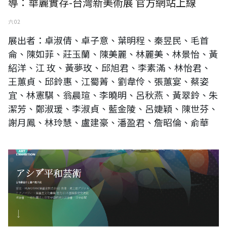
導：華麗實存-台灣新美術展 官方網站上線
六 02
展出者：卓淑倩、卓子意、葉明程、秦昱民、毛首
侖、陳如菲、莊玉蘭、陳美麗、林麗美、林景怡、黃
紹洋、江 玫、黃夢玫、邱旭君、李素滿、林怡君、
王蕙貞、邱鈴惠、江蜀菁、劉韋伶、張蕙宴、蔡姿
宜、林憲騏、翁晨瑄、李曉明、呂秋燕、黃翠鈴、朱
潔芳、鄭淑瑗、李淑貞、藍金陵、呂婕穎、陳世芬、
謝月鳳、林玲慧、盧建豪、潘盈君、詹昭倫、俞華
アジア平和芸术,台湾书画水と墨の魔法展官方网站