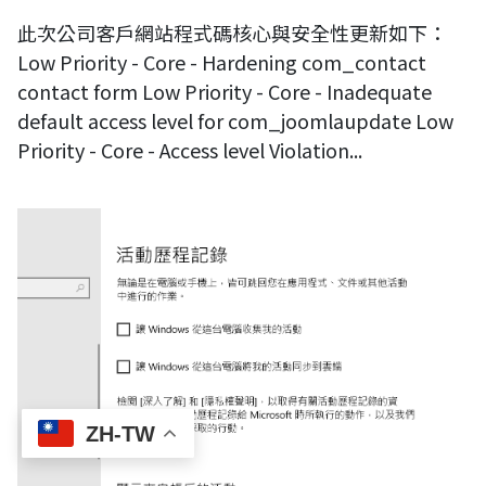
此次公司客戶網站程式碼核心與安全性更新如下：
Low Priority - Core - Hardening com_contact
contact form Low Priority - Core - Inadequate
default access level for com_joomlaupdate Low
Priority - Core - Access level Violation...
如何關閉windows10時間軸，防止隱私外洩
ZH-TW