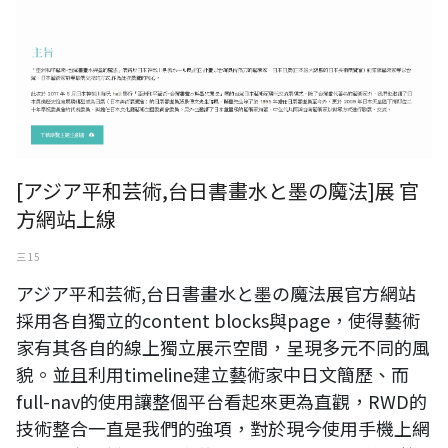
[アジア平和芸術,台日書畫水と墨の魔法]展 官
方網站上線
三 15
アジア平和芸術,台日書畫水と墨の魔法展官方網站
採用各自獨立的content blocks與page，使得藝術
家有其各自的線上獨立展示空間，呈現多元不同的風
貌。並且利用timeline建立藝術家中日文簡歷、而
full-nav的使用讓整個平台看起來更為直觀，RWD的
技術整合一直是我們的強項，對於現今使用手機上網