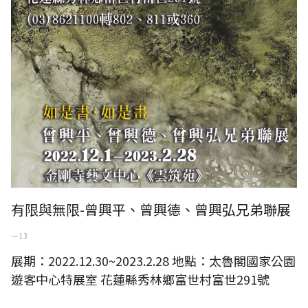
有限與無限-曾興平、曾興德、曾興弘兄弟聯展
一 13
展期：2022.12.30~2023.2.28 地點：太魯閣國家公園
遊客中心特展室 花蓮縣秀林鄉富世村富世291號