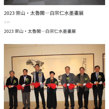
2023 崇山•太魯閣—白宗仁水墨畫展
三 15
2023 崇山•太魯閣—白宗仁水墨畫展
2023 粹鍊－楊鄂西‧繪畫藝術世界八十耋壽個展