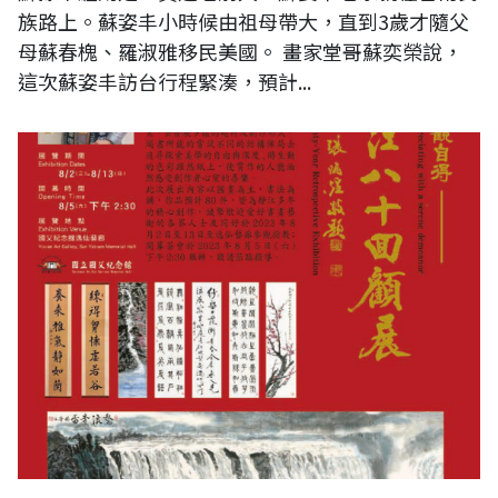
族路上。蘇姿丰小時候由祖母帶大，直到3歲才隨父
母蘇春槐、羅淑雅移民美國。 畫家堂哥蘇奕榮說，
這次蘇姿丰訪台行程緊湊，預計...