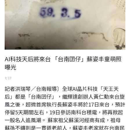
AI科技天后將來台 「台南囝仔」蘇姿丰童萌照
曝光
七 17
記者洪瑞琴／台南報導〕全球AI晶片科技「天王天
后」都是「台南囝仔」，繼輝達創辦人黃仁勳來台旋
風之後，超微首席執行長蘇姿丰將於17日來台，預計
停留5天期間左右，19日參訪南科台積電，將再掀起
一股名人追風潮。 蘇家祖父蘇溪河經商有成，祖母
蘇孫不纏則是一貫道老前人，蘇姿丰老家就在台南民