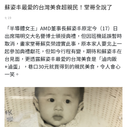
蘇姿丰最愛的台灣美食超親民！堂哥全說了
七 19
「半導體女王」AMD董事長蘇姿丰原定今（17）日
出席陽明交大名譽博士頒授典禮，但因班機延誤暫時
取消，畫家堂哥蘇奕榮證實此事，原本家人要北上一
起參加典禮獻花，但如今行程有變，期待和蘇姿丰在
台見面，更透露蘇姿丰最愛的台灣美食是「滷肉飯
+滷蛋」，巷口30元就買得到的親民美食，令人會心
一笑。