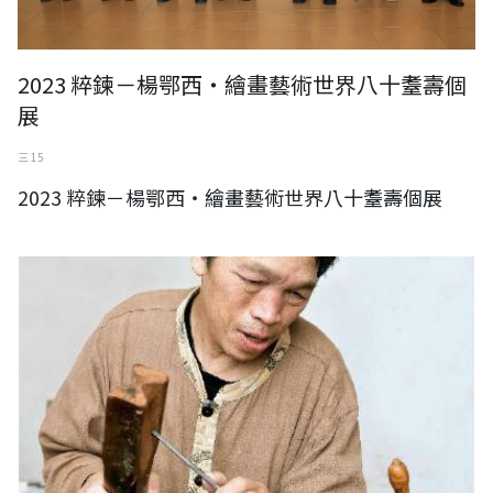
2023 粹鍊－楊鄂西‧繪畫藝術世界八十耋壽個
展
三 15
2023 粹鍊－楊鄂西‧繪畫藝術世界八十耋壽個展
彰化縣傑出藝術家-黃媽慶