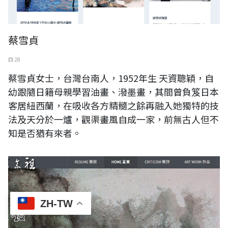
蔡雪貞
四 28
蔡雪貞女士，台灣台南人，1952年生 天資聰穎，自
幼跟隨日籍母親學習油畫、潑墨畫，其間曾負笈日本
客居紐西蘭，在吸收各方精髓之餘再融入她獨特的技
法及天分於一爐，觀渠畫風自成一家，前無古人但不
知是否猶有來者。
ZH-TW