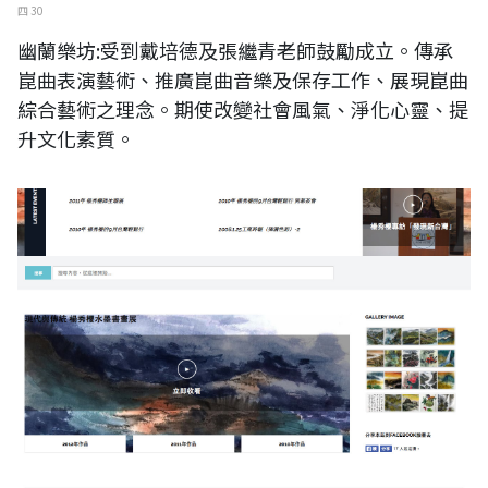
四 30
幽蘭樂坊:受到戴培德及張繼青老師鼓勵成立。傳承
崑曲表演藝術、推廣崑曲音樂及保存工作、展現崑曲
綜合藝術之理念。期使改變社會風氣、淨化心靈、提
升文化素質。