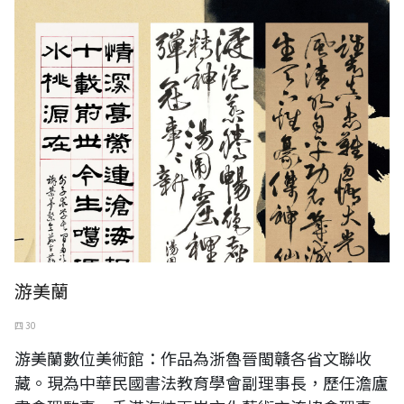
游美蘭
四 30
游美蘭數位美術館：作品為浙魯晉閩贛各省文聯收
藏。現為中華民國書法教育學會副理事長，歷任澹廬