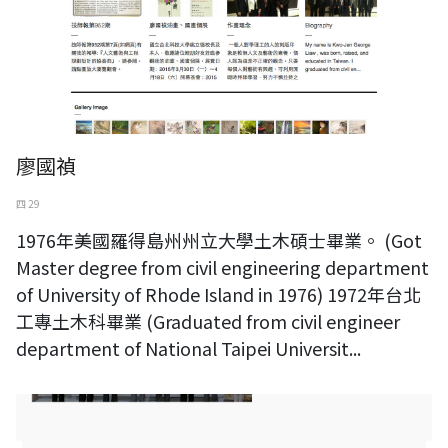
廖國禎
四 29
1976年美國羅得島州州立大學土木碩士畢業。 (Got
Master degree from civil engineering department
of University of Rhode Island in 1976) 1972年台北
工專土木科畢業 (Graduated from civil engineer
department of National Taipei Universit...