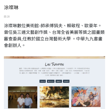
涂璨琳
四 28
涂璨琳數位美術館-師承傅狷夫、賴敬程、歐豪年。
曾任吳三連文藝創作獎、台灣全省美展等獎之國畫類
審查委員,任教於國立台灣藝術大學 。中華九九書畫
會創辦人。