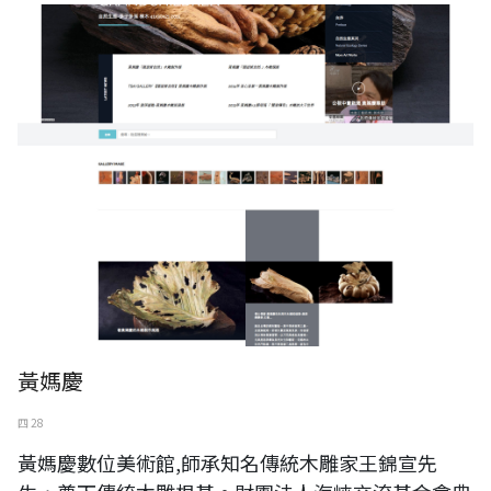
黃媽慶
四 28
黃媽慶數位美術館,師承知名傳統木雕家王錦宣先