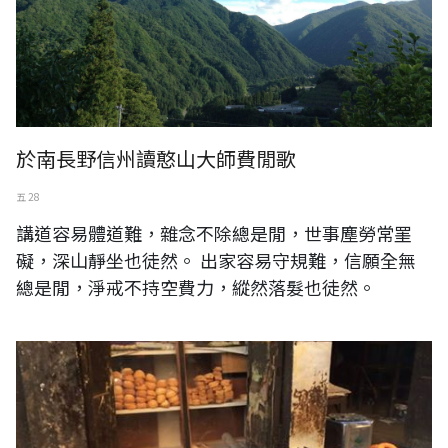
於南長野信州讀憨山大師費閒歌
五 28
講道容易體道難，雜念不除總是閒，世事塵勞常罣
礙，深山靜坐也徒然。 出家容易守規難，信願全無
總是閒，淨戒不持空費力，縱然落髮也徒然。
尼泊尔,加德满都