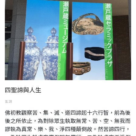
四聖諦與人生
五 28
佛初教觀察苦、集、滅、道四諦起十六行智，前為後
後之所依止，為對除眾生執取無常、苦、空、無我而
謬執為真常、樂、我、淨四種顛倒故。然苦諦四行，