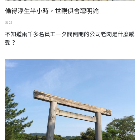
偷得浮生半小時，世親俱舍聰明論
五 28
不知道兩千多名員工一夕間倒閉的公司老闆是什麼感
受？
日本。三重縣。伊勢市。伊勢神宮