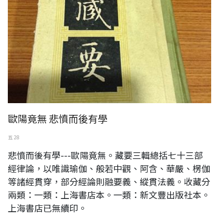
歐陽竟無 悲憤而後有學
五 28
悲憤而後有學---歐陽竟無。藏要三輯總括七十三部
經律論，以唯識瑜伽、般若中觀、阿含、華嚴、楞伽
等諸經貫穿，部分經論則融要義、縱貫法義。收藏分
兩類：一類：上海書店本。一類：新文豐出版社本。
上海書店已無續印。