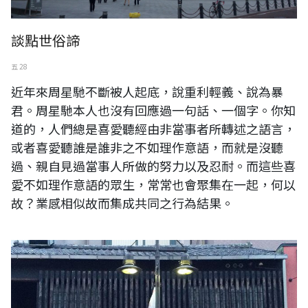
談點世俗諦
五 28
近年來周星馳不斷被人起底，說重利輕義、說為暴
君。周星馳本人也沒有回應過一句話、一個字。你知
道的，人們總是喜愛聽經由非當事者所轉述之語言，
或者喜愛聽誰是誰非之不如理作意語，而就是沒聽
過、親自見過當事人所做的努力以及忍耐。而這些喜
愛不如理作意語的眾生，常常也會聚集在一起，何以
故？業感相似故而集成共同之行為結果。
日本。愛知縣。名古屋