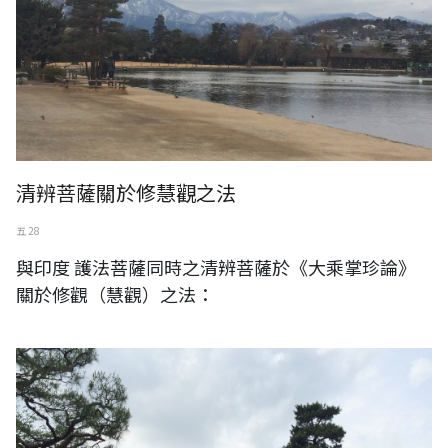
清辨菩薩關於修慧觀之法
五 28
與印度 護法菩薩同時之清辨菩薩於《大乘掌珍論》
關於修觀（慧觀）之法：
日本。宇治。平等院