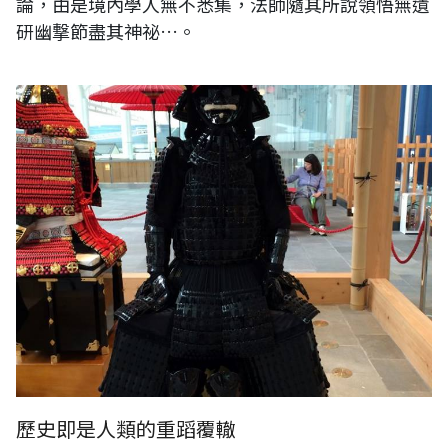
論，由是境內學人無不悉集，法師隨其所說領悟無遺
研幽撃節盡其神祕…。
日本。東京。羽田空港
歷史即是人類的重蹈覆轍