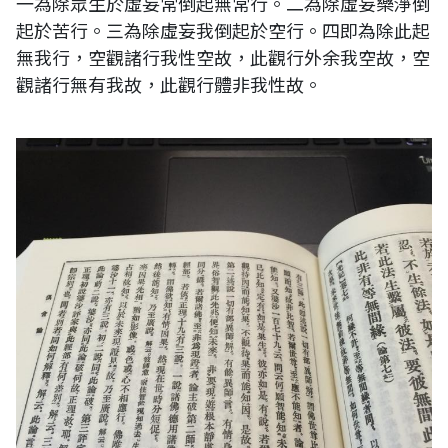
一為除眾生於虛妄常倒起無常行。二為除虛妄樂淨倒
起於苦行。三為除虛妄我倒起於空行。四即為除此起
無我行，空觀諸行我性空故，此觀行外余我空故，空
觀諸行無有我故，此觀行體非我性故。
佛教大系。俱舍論