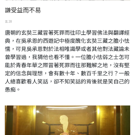
謙受益而不易
五 28
唐朝的玄奘三藏冒著死罪而往印土學習佛法與翻譯經
典，在吳承恩的西遊記中極度醜化玄奘三藏之膽小怯
懦，可見吳承恩對於法相唯識學或者其他對法藏論未
曾學習過，我猜他也看不懂。一位膽小怯弱之士怎可
能於青春年華之際冒著死罪而往那難解之地，沒有堅
定的信念與理想，會有數十年、數百千里之行？一般
人總喜歡看人笑話，卻不知笑話的背後就是笑自己的
愚痴。
位在台北市西門町的台北天后宮之日本東密 空海法師像，塑像後面的日
本畫之精緻、妙細實在為精品。