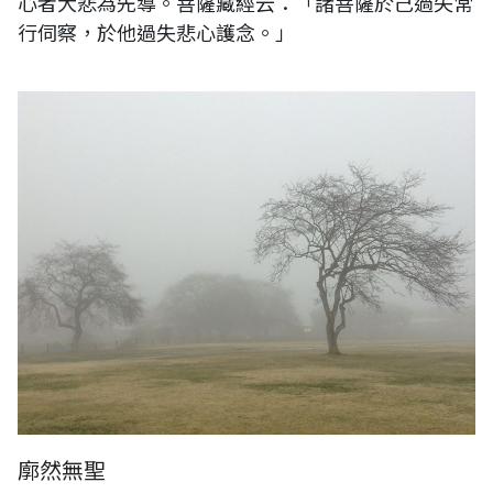
心者大悲為先導。菩薩藏經云：「諸菩薩於己過失常
行伺察，於他過失悲心護念。」
日本。長野輕井澤
廓然無聖