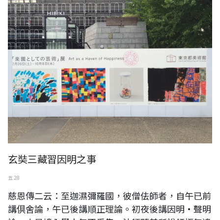
玄奘三藏習因明之事
五 28
慈恩傳二云：至迦濕彌羅國，彼僧佉師者，自午已前
講倶舍論，午已後講順正理論。初夜後講因明•聲明