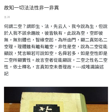
故知一切法法性非一非異
五 28
何謂二空？謂即生、法，先云人、我今說為生，但說
於人我不該余趣故，彼皆執有，此說為空，空即彼
無，無別體也，智緣空起，為所由門，顯二真如名二
空理。理體雖有離有離空，非性是空，說為二空從能
顯說，梵言瞬若可說如空，名舜若多，如是空性即是
二空所顯實性。故言空者從能顯說，二空之性名二空
性，依士釋名，言真如空未善理故。---成唯識論述
記
歐陽竟無主編‘藏要’上海書店