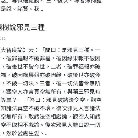
是說。諸賢。我...
龍樹說邪見三種
 12
《大智度論》云：「問曰：是邪見三種。一
者、破罪福報不破罪福，破因緣果報不破因
緣，破後世不破今世。二者、破罪福報亦破
罪福，破因緣果報亦破因緣，破後世亦破今
世，不破一切法。三者、破一切法皆令無所
有，觀空人亦言真空無所有，與第三邪見有
何等異？」 「答曰：邪見破諸法令空，觀空
人知諸法真空不破不壞。復次邪見人言諸法
皆空無所有，取諸法空相戲論，觀空人知諸
法空不取相不戲論。復次邪見人雖口說一切
，然於愛處生愛、...