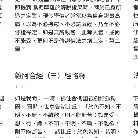
重
即提到 鴦掘摩羅於解脫證果時，轉於己身所
惡
造之定業，現今學佛者常常以為自身證量高
之
廣，以為不必持戒、不必讀藏經、乃至不必
修證禪定，即是無所執著，此等人者，戒尚
不能受，更何況是修證佛法之增上定、慧二
學？
興
雜阿含經（三）經略釋
十二 12
十二
迦
如是我聞： 一時，佛住舍衞國祇樹給孤獨
！
園。 爾時，世尊告諸比丘：「於色不知、不
，
明、不斷、不離欲，則不能斷苦；如是受、
白
想、行、識，不知、不明、不斷、不離欲，
！
則不能斷苦。 「諸比丘！於色若知、若明、