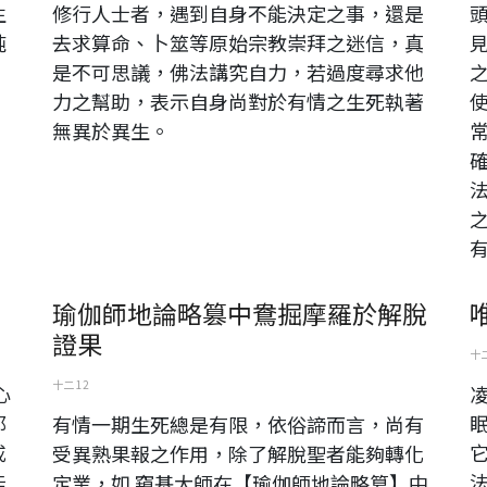
生
修行人士者，遇到自身不能決定之事，還是
純
去求算命、卜筮等原始宗教崇拜之迷信，真
是不可思議，佛法講究自力，若過度尋求他
力之幫助，表示自身尚對於有情之生死執著
無異於異生。
有
瑜伽師地論略篡中鴦掘摩羅於解脫
證果
十二
十二 12
心
那
有情一期生死總是有限，依俗諦而言，尚有
戒
受異熟果報之作用，除了解脫聖者能夠轉化
能
定業，如 窺基大師在【瑜伽師地論略篡】中