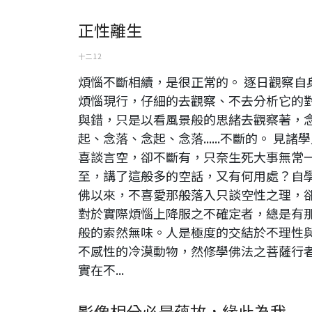
正性離生
十二 12
煩惱不斷相續，是很正常的。 逐日觀察自
煩惱現行，仔細的去觀察、不去分析它的
與錯，只是以看風景般的思緒去觀察著，
起、念落、念起、念落......不斷的。 見諸
喜談言空，卻不斷有，只奈生死大事無常
至，講了這般多的空話，又有何用處？自
佛以來，不喜愛那般落入只談空性之理，
對於實際煩惱上降服之不確定者，總是有
般的索然無味。人是極度的交結於不理性
不感性的冷漠動物，然修學佛法之菩薩行
實在不...
影像相分必是蘊故，緣此為我