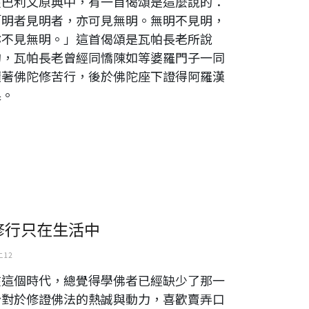
在巴利文原典中，有一首偈頌是這麼說的：
「明者見明者，亦可見無明。無明不見明，
亦不見無明。」這首偈頌是瓦帕長老所說
的，瓦帕長老曾經同憍陳如等婆羅門子一同
隨著佛陀修苦行，後於佛陀座下證得阿羅漢
果。
修行只在生活中
 12
在這個時代，總覺得學佛者已經缺少了那一
份對於修證佛法的熱誠與動力，喜歡賣弄口