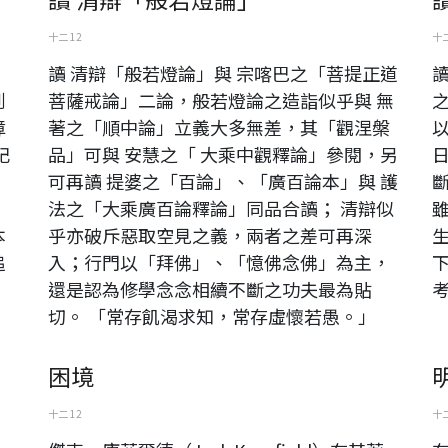
十二 12
十二
，
讀 清辯「般若燈論」與 宗喀巴之「菩提正道
到
菩薩戒論」二論，般若燈論之造詣似乎與 無
樟
著之「順中論」立義大多無差，其「觀涅槃
記
品」可與 安慧之「 大乘中觀釋論」參閱，另
，
可再讀 提婆之「百論」、「廣百論本」與 護
，
法之「大乘廣百論釋論」同品合讀； 清辯似
本
乎亦破斥惡取空見之義，兩者之差可再深
追
入；行門以「拜佛」、「憶佛念佛」為主，
，
還是認為修學念念相續不斷之功夫最為貼
切。 「常存飢渴求知，常存虛懷若愚。」
困境
十二 12
十二