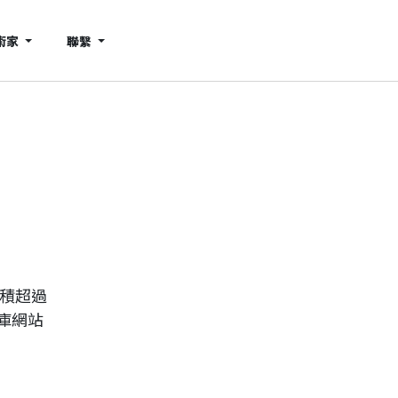
術家
聯繫
累積超過
庫網站