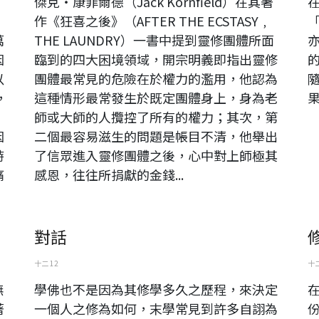
」
傑克‧康菲爾德（Jack Kornfield）在其著
作《狂喜之後》（AFTER THE ECSTASY﹐
萬
THE LAUNDRY）一書中提到靈修團體所面
因
臨到的四大困境領域，開宗明義即指出靈修
以
團體最常見的危險在於權力的濫用，他認為
，
這種情形最常發生於既定團體身上，身為老
師或大師的人攬控了所有的權力；其次，第
因
二個最容易滋生的問題是帳目不清，他舉出
時
了信眾進入靈修團體之後，心中對上師極其
痛
感恩，往往所捐獻的金錢...
對話
十二 12
十二
無
學佛也不是因為其修學多久之歷程，來決定
著
一個人之修為如何，末學常見到許多自詡為