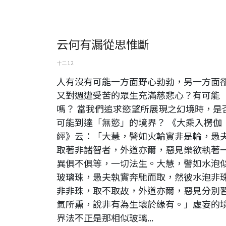
云何有漏從思惟斷
十二 12
人有沒有可能一方面野心勃勃，另一方面
又對週遭受苦的眾生充滿慈悲心？有可能
嗎？ 當我們追求慾望所展現之幻境時，是
可能到達「無慾」的境界？ 《大乘入楞伽
經》云：「大慧，譬如火輪實非是輪，愚
取著非諸智者，外道亦爾，惡見樂欲執著
異俱不俱等，一切法生。大慧，譬如水泡
玻璃珠，愚夫執實奔馳而取，然彼水泡非
非非珠，取不取故，外道亦爾，惡見分別
氣所熏，說非有為生壞於緣有。」虛妄的
界法不正是那相似玻璃...