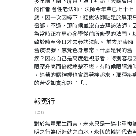
多年前，南下屏東，為了拜訪「大藏會閱
的作者 會性老法師，法師今年業已七十七
歲，因一次因緣下，聽說法師駐足於屏東
巒鄉，不過，那時候並沒有去拜訪法師，
為當時正在專心參學從前所修學的法門，
致於時至今日才去參訪法師。 前去屏東時
舊疾復發，感覺色身無常，什麼是我的舊
疾？因為自己是高度近視患者，特別容易
眼壓升高而倍感痛楚不堪，有時候眼睛痛
，連帶的腦神經也會跟著痛起來，那種疼
的苦受如實印證了「...
報冤行
十二 12
對於無量眾生而言，未來只是一連串重複
明之行為所造就之血水，永恆的輪迴代表