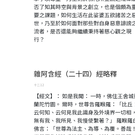
否了知其時空與背景之創立，也是個頗為
要之課題，如何生活在此娑婆五欲諸苦之
世，乃至於如何面對那些對自身惡意誹謗
流者，是否還能夠繼續秉持著慈心觀之現
行？
雜阿含經（二十四）經略釋
十二 12
【經文】： 如是我聞： 一時，佛住王舍城
蘭陀竹園。 爾時，世尊告羅睺羅：「比丘
云何知、云何見我此識身及外境界一切相
無有我、我所見、我慢使繫著？」 羅睺羅
佛言：「世尊為法主、為導、為覆。善哉