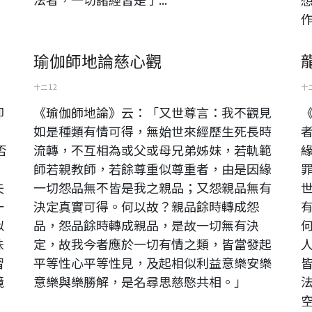
作
瑜伽師地論慈心觀
十二 12
十二
卻
《瑜伽師地論》云：「又世尊言：我不觀見
如是種類有情可得，無始世來經歷生死長時
否
流轉，不互相為或父或母兄弟姊妹，若軌範
師若親教師，若餘尊重似尊重者，由是因緣
夫
一切怨品無不皆是我之親品；又怨親品無有
一
決定真實可得。何以故？親品餘時轉成怨
似
品，怨品餘時轉成親品，是故一切無有決
珠
定，故我今者應於一切有情之類，皆當發起
習
平等性心平等性見，及起相似利益意樂安樂
境
意樂與樂勝解，是名尋思慈愍共相。」
空