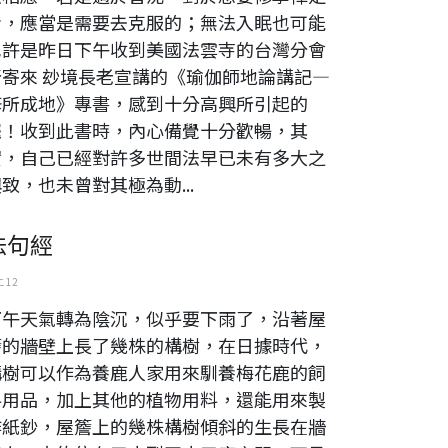
者，應當是需要去克服的；無法入眠也可能
也許是昨日下午收到美國法雲寺的台灣分會
所寄來 玅境長老宣講的《瑜伽師地論講記—
修所成地》專書，感到十分高興所引起的
罷！收到此書時，內心備覺十分歡暢，其
實，自己已經對許多世間法早已未有多大之
致，也未曾對其極為動...
法句經
 12
下午天氣轉為陰沉，似乎要下雨了，沿著屋
簷的牆壁上長了幾株的構樹，在日據時代，
構樹可以作為養鹿人家用來馴養梅花鹿的飼
料用品，加上其他的植物用料，還能用來製
作紙鈔，屋簷上的幾株構樹傾斜的生長在牆