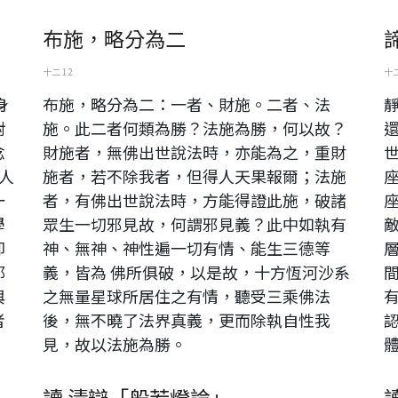
布施，略分為二
十二 12
十二
身
布施，略分為二：一者、財施。二者、法
對
施。此二者何類為勝？法施為勝，何以故？
念
財施者，無佛出世說法時，亦能為之，重財
學人
施者，若不除我者，但得人天果報爾；法施
一
者，有佛出世說法時，方能得證此施，破諸
學
眾生一切邪見故，何謂邪見義？此中如執有
卻
神、無神、神性遍一切有情、能生三德等
那
義，皆為 佛所俱破，以是故，十方恆河沙系
與
之無量星球所居住之有情，聽受三乘佛法
者
後，無不曉了法界真義，更而除執自性我
見，故以法施為勝。
體
讀 清辯「般若燈論」