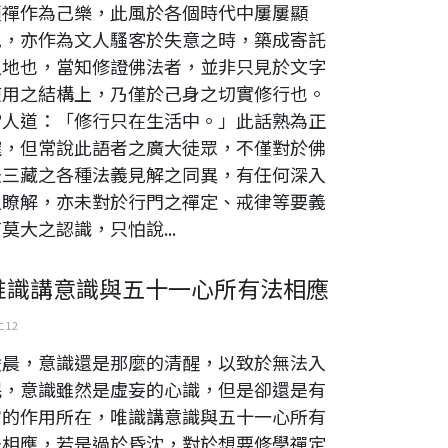
頭禪作為己樂，此風於各個時代中屢屢顯
見，亦作為文人騷客於失意之時，築成寄託
之地也，當知修證佛法者，並非只見於文字
使用之結構上，乃僅於己身之切實修行也。
常人道：「修行只在生活中。」此話熟為正
確，但常說此語者之廣大徒眾，不僅對於佛
法三藏之各種法義見解之同異，有任何深入
之瞭解，亦未對於行門之禪定、戒律等要義
莫大之認識，只怕說...
唯識講意識與五十一心所有法相應
 12
凌晨，意識還是那麼的清醒，以致於無法入
眠，意識雖然是虛妄的心識，但是卻還是有
它的作用所在，唯識講意識與五十一心所有
法相應，若是過於昏沈，對於想要修學禪定