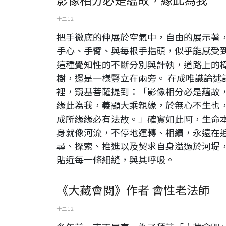
十二 12
把手徹底的伸展於空氣中，自由的展示著
手心、手臂、與每根手指頭，似乎能感受
這種覺知性的不斷分別與計執，道路上的
樹，還是一樣豎立在兩旁。 在成唯識論述
裡，窺基菩薩提到：「影像相分必是蘊故
緣此為我，義顯大乘親緣，於無心不生也
成所緣緣必有法故。」確實如此阿，生命
身就像河流，不停地運轉、相續，永遠在
尋、探索、推進以及契求自身溢過於河堤
貼近每一條細縫，與其呼吸。
《大藏會閱》作者 會性老法師
十二 12