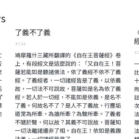
s
了義不了義
十二 12
十二
亡
鳩摩羅什三藏所翻譯的《自在王菩薩經》卷
否
上，有段經文是這麼說的：「又自在王！菩
流
薩若能如是聽諸佛法，依了義經不依不了義
一
經。了義經者，一切諸經皆是了義，以依義
活
故，一切法不可說故，菩薩如是名為依了義
了
經。若人於一切經，不能如是依義，是名不
標
了義。何故名不了？是人不了義故，行塵垢
地
道常為所牽，為誰所牽？為聲所牽。了義者
不隨於聲，何以故？其義不可說故，菩薩知
一切法離諸邊非了相。自在王！依如是義趣
法者，一切諸經皆是了...