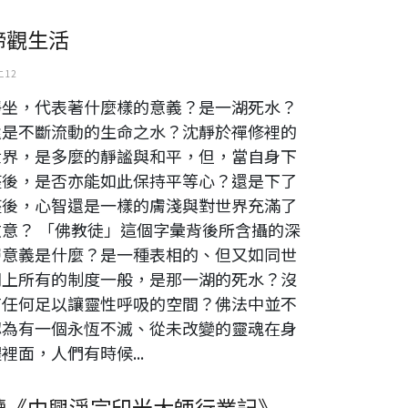
諦觀生活
 12
靜坐，代表著什麼樣的意義？是一湖死水？
還是不斷流動的生命之水？沈靜於禪修裡的
世界，是多麼的靜謐與和平，但，當自身下
座後，是否亦能如此保持平等心？還是下了
座後，心智還是一樣的膚淺與對世界充滿了
敵意？ 「佛教徒」這個字彙背後所含攝的深
層意義是什麼？是一種表相的、但又如同世
間上所有的制度一般，是那一湖的死水？沒
有任何足以讓靈性呼吸的空間？佛法中並不
認為有一個永恆不滅、從未改變的靈魂在身
裡面，人們有時候...
讀《中興淨宗印光大師行業記》