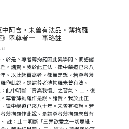
《中阿含‧未曾有法品‧薄拘羅
經》舉尊者十一事略註
 12
一、於是。尊者薄拘羅因此異學問。便語諸
比丘。諸賢。我於此正法．律中學道已來八
十年。以此起貢高者。都無是想。若尊者薄
拘羅作此說。是謂尊者薄拘羅未曾有法。
註：此中明斷「貢高我慢」之習氣。 二、復
次。尊者薄拘羅作是說。諸賢。我於此正
法．律中學道已來八十年。未曾有欲想。若
尊者薄拘羅作此說。是謂尊者薄拘羅未曾有
法。 註：此中明斷「三界欲愛之一切思維、
想念」等微細覺觀。 三、復次。尊者薄拘羅