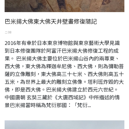
巴米揚大佛東大佛天井壁畫修復隨記
二 08
2016年有幸於日本東京博物館與東京藝術大學見識
到日本修復團隊於阿富汗巴米揚大佛修復工程的成
果。 巴米揚大佛主要位於巴米揚山谷內的兩尊東、
西大佛，東大佛為釋迦牟尼佛、西大佛，則為彌勒菩
薩的立像雕刻，東大佛高三十七米、西大佛則高五十
五米，為世界上最大的雕刻立佛像。塔利班炸毀的大
佛，即是西大佛。巴米揚大佛建立於西元六世紀。
中國唐朝 玄奘三藏於《大唐西域記》中所描述的情
景巴米揚當時稱為梵衍那國：「梵衍...
承天禪寺參訪隨記