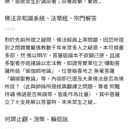
樂，是故眾生於識染著；染著故繫，繫故...
佛法非知識系統、法華經、宗門解答
十二 12
對於先前所提之疑問、佛法經典上等問題，因您所提
到之問題實屬佛教數千年來眾多人之疑惑，本可撰書
多部，然 佛以明示，菩薩造論本不欲顯己德、且諸
多聖者亦造諸論以宏法教，如證等覺果位之 彌勒菩
薩所造「瑜伽師地論」、位登極喜地之 無著菩薩
「顯揚聖教論」等，內容即已提及大乘佛法是否為佛
所說？（此與師姊所提經典翻譯之問題、尊者 阿難
持誦 佛語是否無誤等，皆能作為比量），其中菩薩
立了七支見解以答當時、未來眾生之疑...
何謂止觀、涅槃、輪迴說