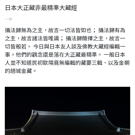
日本大正藏非最精準大藏經
一 28
攝法歸無為之主，故言一切法皆如也； 攝法歸有為
之主，故言諸法皆唯識； 攝法歸簡擇之主，故言一
切皆般若。 今日與日本友人談及佛教大藏經編輯一
事。他們的觀念還是落在大正藏最精準。 一般日本
人並不知道民初歐陽竟無編輯的藏要三輯、以及金朝
的趙城金藏。
真如緣起若是正說，玄奘、義淨三藏何故不說？