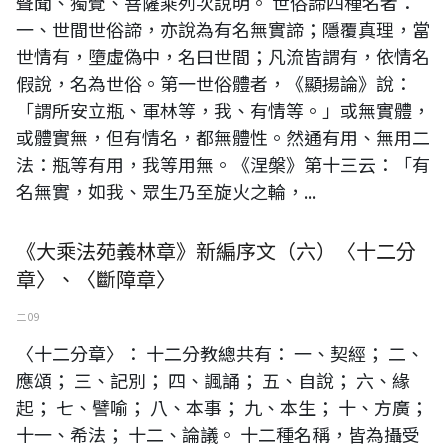
聲聞、獨覺、菩薩乘列次說明。 世俗諦四種名者：
一、世間世俗諦，亦說為有名無實諦；隱覆真理，當
世情有，墮虛偽中，名曰世間；凡流皆謂有，依情名
假說，名為世俗。第一世俗體者，《顯揚論》說：
「謂所安立瓶、軍林等，我、有情等。」或無實體，
或體實無，但有情名，都無體性。然通有用、無用二
法：瓶等有用，我等用無。《涅槃》第十三云：「有
名無實，如我、眾生乃至旋火之輪，...
《大乘法苑義林章》新編序文（六）〈十二分
章〉、〈斷障章〉
二 09
〈十二分章〉： 十二分教總共有： 一、契經； 二、
應頌； 三、記別； 四、諷誦； 五、自說； 六、緣
起； 七、譬喻； 八、本事； 九、本生； 十、方廣；
十一、希法； 十二、論議。 十二種名稱，皆為攝受