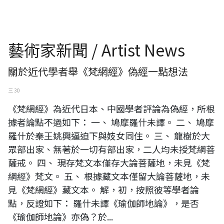
藝術家新聞 / Artist News
關於近代學者舉《梵網經》偽經一點想法
三 30
《梵網經》為近代日本、中國學者評論為偽經，所根
據者論點不過如下： 一、 鳩摩羅什未譯。 二、 鳩摩
羅什於秦王姚興逼迫下與妓女同住。 三、 龍樹於大
眾部出家、無著於一切有部出家，二人均未授梵網菩
薩戒。 四、 現存梵文本僅存大論菩薩地，未見《梵
網經》梵文。 五、 根據藏文本僅留大論菩薩地，未
見《梵網經》藏文本。 解，初，按照彼等學者論
點，反證如下： 羅什未譯《瑜伽師地論》，是否
《瑜伽師地論》亦偽？於...