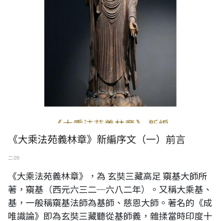
《大乘法苑義林章》新編序文（一）前言
二 09
《大乘法苑義林章》，為 玄奘三藏高足 窺基大師所
著，窺基（西元六三二─六八二年）。又稱大乘基、
基，一般稱窺基法師為基師、慈恩大師。著名的《成
唯識論》即為玄奘三藏聽從基師義，雜揉當時印度十