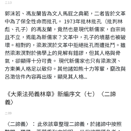
二 13
郭沫若、馮友蘭皆為文人馬屁之典範，二者皆於文革
中為了保全性命而批孔。 1973年批林批孔（批判林
彪、孔子）的馮友蘭，竟然也是現代新儒家，自宗尚
且不立，焉能為新儒家？文革中，孔子的墳墓也被破
壞。相對的，梁漱溟於文革中拒絕批孔而遭批鬥。雖
然梁漱溟對於佛學上的見解有錯謬，但其人格與骨
氣，卻顯得十分可貴。 現代新儒家也只有梁漱溟、
方東美人格足以敬仰。其他諸如熊十力等輩，竄改與
呂澂信件內容再出版，顯見其人格...
《大乘法苑義林章》新編序文（七）〈二諦
義〉
二 09
〈二諦義〉： 此依該章整理二諦義，於諸諦中按照