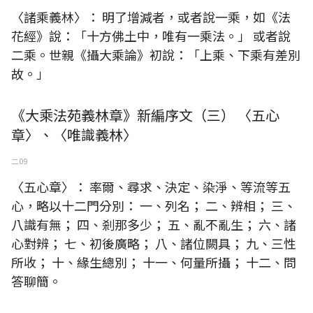
〈諸乘義林〉： 明了增減者，或者說一乘，如《法
花經》說：「十方佛土中，唯有一乘法。」 或者說
二乘。世親《攝大乘論》初說：「上乘、下乘有差別
故。」
《大乘法苑義林章》新編序文（三） 〈五心
章〉、〈唯識義林〉
二 09
〈五心章〉： 率爾、尋求、決定、染淨、等流等五
心，略以十二門分別： 一、列名； 二、辨相； 三、
八識有無； 四、剎那多少； 五、亂不亂生； 六、諸
心對辨； 七、初後廣略； 八、諸位闕具； 九、三性
所收； 十、緣生總別； 十一、何量所攝； 十二、問
答聊簡。