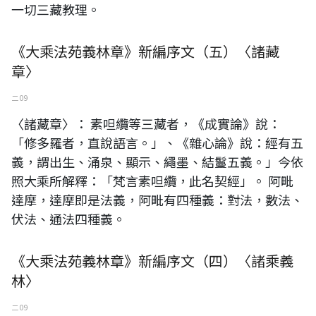
一切三藏教理。
《大乘法苑義林章》新編序文（五）〈諸藏
章〉
二 09
〈諸藏章〉： 素呾纜等三藏者，《成實論》說：
「修多羅者，直說語言。」、《雜心論》說：經有五
義，謂出生、涌泉、顯示、繩墨、結鬘五義。」今依
照大乘所解釋：「梵言素呾纜，此名契經」。 阿毗
達摩，達摩即是法義，阿毗有四種義：對法，數法、
伏法、通法四種義。
《大乘法苑義林章》新編序文（四）〈諸乘義
林〉
二 09