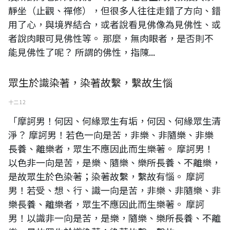
靜坐（止觀、禪修），但很多人往往走錯了方向、錯
用了心，與境界結合，或者說看見佛像為見佛性、或
者說肉眼可見佛性等。 那麼，無肉眼者，是否則不
能見佛性了呢？ 所謂的佛性，指陳...
眾生於識染著，染著故繫，繫故生惱
十二 12
「摩訶男！何因、何緣眾生有垢，何因、何緣眾生清
淨？ 摩訶男！若色一向是苦，非樂、非隨樂、非樂
長養、離樂者，眾生不應因此而生樂著。 摩訶男！
以色非一向是苦，是樂、隨樂、樂所長養、不離樂，
是故眾生於色染著；染著故繫，繫故有惱。 摩訶
男！若受、想、行、識一向是苦，非樂、非隨樂、非
樂長養、離樂者，眾生不應因此而生樂著。 摩訶
男！以識非一向是苦，是樂，隨樂、樂所長養、不離