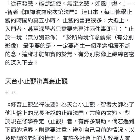
「從禪發慧，能斷結使。無定之慧，如風中燈。」--
-智者《釋禪波羅密次第法門》 連日來，每日修學止
觀的時間約莫五小時。 止觀的書籍很多，大抵上，
入門者、甚至深學者只需要先專注兩件事即可： * 止
於一境（無分別影像） * 於所緣境作意觀察（有分別
影像） 最重要的是，一定要產生一個淨念相續不斷
的念，這樣才能如實的於無、有分別影像上綿綿密密
的深入下去。
天台小止觀辨真妄止觀
十二 15
《修習止觀坐禪法要》為天台小止觀，智者大師為了
他世俗上的兄長所說的止觀法門，言簡內文短。 對
於現在修學禪定（止觀）者，有許多幫助。倘若遇到
下面的境界，則需要注意、辨別自己目前的情況、以
及所謂的老師的情況。 有許多社會上的人教授人家