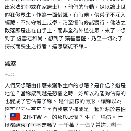
出家法師抑或在家居士），他們的行動，足以讓此世
的狂傲眾生，作為一面借鏡，有時候，佛弟子不深入
經藏、不持守增上戒學、乃至恆時修諸觀行，佛法之
敗落即是出在自手上、而非全為外道徒眾，末了，想
到了 虛雲老和尚、想到了 窺基菩薩、乃至一切為了
持戒而喪生之行者，這怎麼能不讓...
觀察
十二 12
人們又想藉由什麼來獲取生命的慰藉？是伴侶？還是
地位？當妳感到越是恐懼之時，妳所以為能夠佔有的
也變成了它佔有了妳。 是什麼樣的情形，讓妳以為
妳可以去佔有它？是自我感？抑或是一種淵源於害怕
失去所擁有的感受中的那般恐懼？ 生了一場病。 什
ZH-TW
麼都結束了，不是嗎？ 一千萬？一億？當妳只剩一