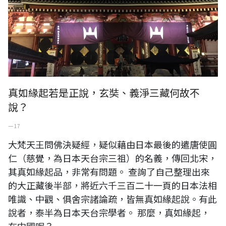
真如緣起若是正說，玄奘、義淨三藏何故不
說？
一 17
大梵天王問佛決疑經，疑似藉由日本最後的遣唐使圓
仁（慈覺，為日本天台宗三祖）的名義，傳回北宋，
其真如緣起品，非常有問題。 查詢了自己整理出來
的大正藏後半部，將近六千三百二十一頁的日本法相
唯識、中觀、俱舍宗諸論疏，皆無真如緣起說。有此
說者，泰半為日本天台宗學者。 那麼，真如緣起，