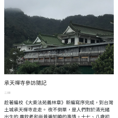
承天禪寺參訪隨記
二 08
趁著編校《大乘法苑義林章》新編寫序完成，到台灣
土城承天禪寺走走。 夜不倒單，是人們對於清光緒
出生的 廣欽老和尚普遍知曉的事情。十七、八歲初