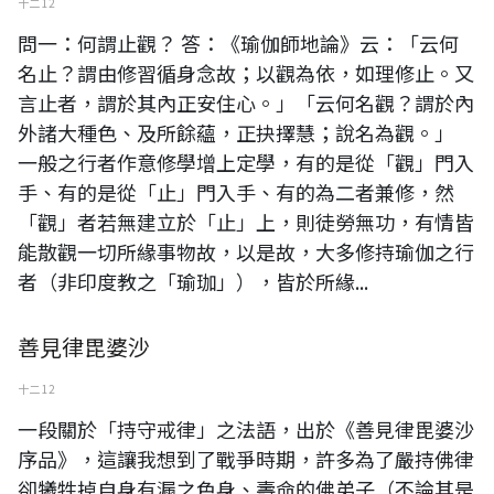
十二 12
問一：何謂止觀？ 答：《瑜伽師地論》云：「云何
名止？謂由修習循身念故；以觀為依，如理修止。又
言止者，謂於其內正安住心。」「云何名觀？謂於內
外諸大種色、及所餘蘊，正抉擇慧；說名為觀。」
一般之行者作意修學增上定學，有的是從「觀」門入
手、有的是從「止」門入手、有的為二者兼修，然
「觀」者若無建立於「止」上，則徒勞無功，有情皆
能散觀一切所緣事物故，以是故，大多修持瑜伽之行
者（非印度教之「瑜珈」），皆於所緣...
善見律毘婆沙
十二 12
一段關於「持守戒律」之法語，出於《善見律毘婆沙
序品》，這讓我想到了戰爭時期，許多為了嚴持佛律
卻犧牲掉自身有漏之色身、壽命的佛弟子（不論其是