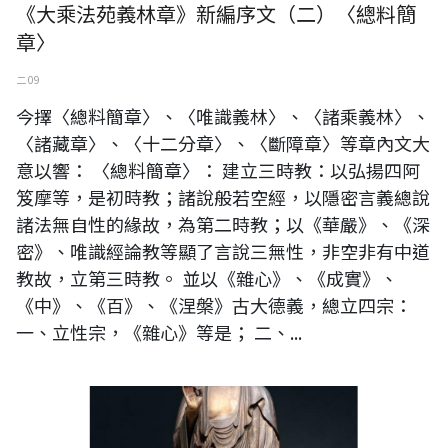
《大乘法苑義林章》新編序文（二）〈總料簡
章〉
二 09
今擇〈總料簡章〉、〈唯識義林〉、〈諸乘義林〉、
〈諸藏章〉、〈十二分章〉、〈斷障章〉等章內文大
意以響： 〈總料簡章〉： 建立三時教：以弘揚四阿
笈摩等，是初時教；諸說般若空經，以隱密言義總說
諸法無自性的緣故，為第二時教；以《華嚴》、《深
密》、唯識經論教等顯了言說三無性，非空非有中道
教故，立第三時教。 並以《雜心》、《成實》、
《中》、《百》、《涅槃》古大德義，總立四宗：
一、立性宗，《雜心》等是； 二、...
《大乘法苑義林章》新編序文（一）前言