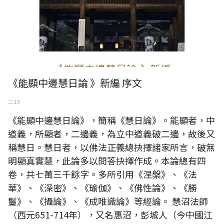
《能顯中邊慧日論 》新編 序文
二 13
《能顯中邊慧日論》，簡稱《慧日論》。能顯者，中
道義，所顯者，二邊義，為立中道義破二邊，故後又
稱慧日。慧日者，以佛法正義總抉擇諸家所言，破無
明顯真實慧，此論多以問答抉擇作成。本論總有四
卷，共七萬三千餘字。多所引用《涅槃》、《法
華》、《深密》、《瑜伽》、《佛性論》、《勝
鬘》、《攝論》、《成唯識論》等經論。 慧沼法師
（西元651-714年），又名惠沼，彭城人（今中國江