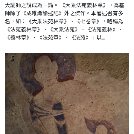
大論師之說成為一論。 《大乘法苑義林章》，為基
師除了《成唯識論述記》外之傑作。本著述書有多
名，如：《大乘法苑林章》、《七卷章》，略稱為
《法苑義林章》、《大乘法苑》、《法苑義林》、
《義林章》、《法苑章》、《法苑》，以...
王穆提隨筆：巴米揚大佛東大佛天井壁畫修復隨記