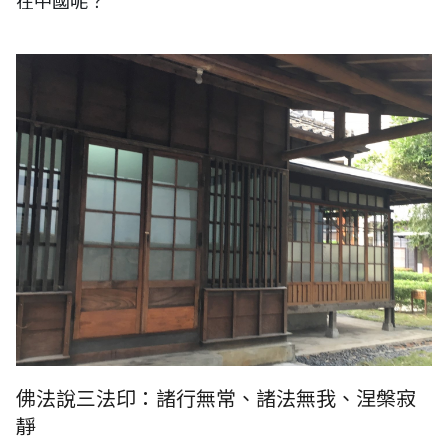
在中國呢？
佛法說三法印：諸行無常、諸法無我、涅槃寂靜
佛法說三法印：諸行無常、諸法無我、涅槃寂
靜