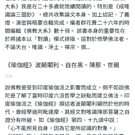
大系》我是在二十多歲就陸續閱讀的，特別是《成唯
識論三箇鈔》，總共收集論文本身、加上述記、了義
燈、演密與樞要合輯完成。編者群花費二十六年的時
間編輯《佛教大系》數十冊。 該書本身的重要性在
於將諸本以「對讀」模式排版，這對於修學佛法者，
不論天台、唯識、淨土、禪宗、俱...
《瑜伽經》波顛闍利、自在黑、陳那、世親
三 10
說佛教是受到印度瑜伽派之影響而成立，倒不如說佛
陀是了解了當時印度六派哲學之缺點而建立佛法。印
度瑜伽派之《瑜伽經》撰述者波顛闍利顯然於他的時
代，曾經學過阿毗達摩、其經文對唯識陳那菩薩之自
證分有所破。 如《瑜伽經》第四、十九頌中說：
「心不能照見自身，因為它是所認識的對象。」