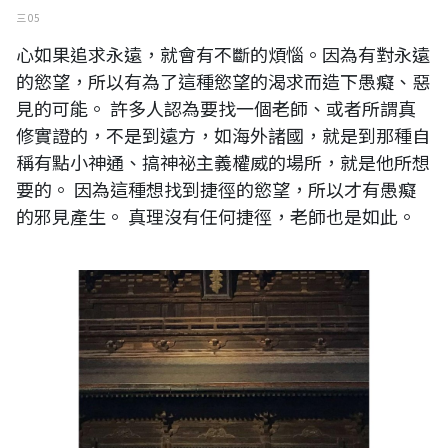
三 05
心如果追求永遠，就會有不斷的煩惱。因為有對永遠
的慾望，所以有為了這種慾望的渴求而造下愚癡、惡
見的可能。 許多人認為要找一個老師、或者所謂真
修實證的，不是到遠方，如海外諸國，就是到那種自
稱有點小神通、搞神祕主義權威的場所，就是他所想
要的。 因為這種想找到捷徑的慾望，所以才有愚癡
的邪見產生。 真理沒有任何捷徑，老師也是如此。
王穆提隨筆：《能顯中邊慧日論 》新編 序文