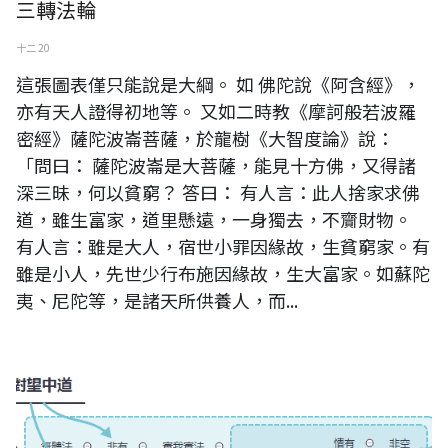
三轉法輪
十二 20
這張圖表僅只能說是大綱。 如 佛陀說《阿含經》，
亦有天人證得初地等。 又如二時教《摩訶般若波羅
密經》薩陀波崙菩薩，於龍樹《大智度論》說：
「問曰： 薩陀波崙是大菩薩，能見十方佛，又得諸
深三昧，何以貧窮？ 答曰： 有人言：此人捨家求佛
道，雖生富家，道里懸遠，一身獨去，不齎財物。
有人言：雖是大人，宿世小罪因緣故，生貧窮家。有
雖是小人，先世少行布施因緣故，生大富家。如蘇陀
夷、尼陀等，是諸天所供養人，而...
唯識中道心智圖