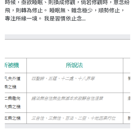
時候，亟欲睡眠、則換成修觀，倘若修觀時，意念紛
飛，則轉為修止。 睡眠無、雜念極少，順勢修止，
專注所緣一境。 我是習慣依止念...
三轉法輪