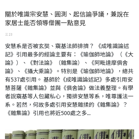
關於唯識宗安慧、圓測、起信論爭議，兼說在
家居士能否領導僧團一點意見
三 23
安慧系是否被玄奘、窺基法師排擠？ 《成唯識論述
記》引用最多的經論主要有：《瑜伽師地論》（《大
論》）、《對法論》（雜集論）、《阿毗達摩俱舍
論》、《攝大乘論》。特別是《瑜伽師地論》，總共
有537處引用。 基師於《成唯識論述記》多處引用安
慧菩薩《雜集論》並與《俱舍論》做法義整理。有學
者說窺基等人包藏私心，獨排安慧等系，唯尊護法一
系。若然，何故多處引用安慧雜揉的《雜集論》？
《雜集論》引用也將近500處之多...
中山書房佛書林 合掌