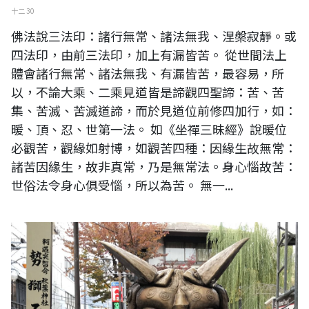
十二 30
佛法說三法印：諸行無常、諸法無我、涅槃寂靜。或
四法印，由前三法印，加上有漏皆苦。 從世間法上
體會諸行無常、諸法無我、有漏皆苦，最容易，所
以，不論大乘、二乘見道皆是諦觀四聖諦：苦、苦
集、苦滅、苦滅道諦，而於見道位前修四加行，如：
暖、頂、忍、世第一法。 如《坐禪三昧經》說暖位
必觀苦，觀緣如射博，如觀苦四種：因緣生故無常：
諸苦因緣生，故非真常，乃是無常法。身心惱故苦：
世俗法令身心俱受惱，所以為苦。 無一...
行者因修止觀故，若得身心澄淨