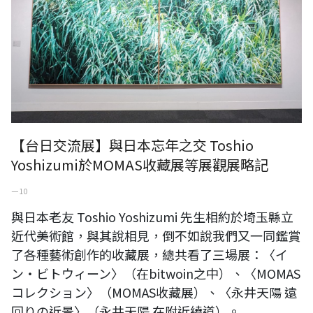
【台日交流展】與日本忘年之交 Toshio
Yoshizumi於MOMAS收藏展等展觀展略記
一 10
與日本老友 Toshio Yoshizumi 先生相約於埼玉縣立
近代美術館，與其說相見，倒不如說我們又一同鑑賞
了各種藝術創作的收藏展，總共看了三場展：〈イ
ン・ビトウィーン〉（在bitwoin之中）、〈MOMAS
コレクション〉（MOMAS收藏展）、〈永井天陽 遠
回りの近景〉（永井天陽 在附近繞道）。