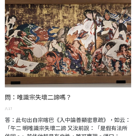
問：唯識宗失壞二諦嗎？
八 17
答：此句出自宗喀巴《入中論善顯密意疏》，如云：
「午二 明唯識宗失壞二諦 又汝前說：「是假有法所