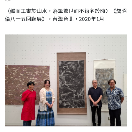
〈繼而工畫於山水，落筆驚世而不苟名於時〉《詹昭
倫八十五回顧展》，台灣台北，2020年1月
台灣藝術家王穆提受邀參加《台灣日本國際交流展》日本國立東京都美術
館展-〈日本第十二回東京現展〉獲得【獎勵賞】