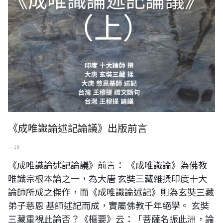
《成唯識論述記論議》出版前言
一 18
《成唯識論述記論議》前言： 《成唯識論》為佛教
唯識宗根本論之一，為大唐 玄奘三藏雜揉印度十大
論師所成之傑作，而《成唯識論述記》則為玄奘三藏
弟子慈恩 基師述記而成，實屬佛教千年絕學。 玄奘
三藏重視此論否？《樞要》云：「菩薩名振此洲，論