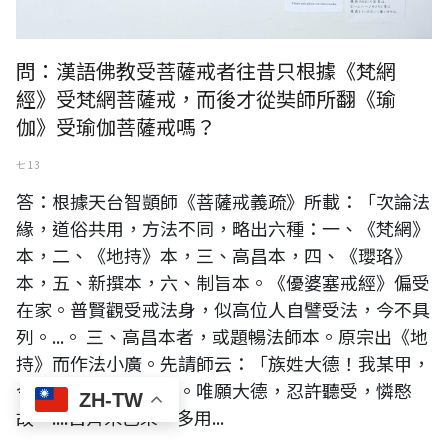
問：漢語佛教受菩薩戒者往昔只根據《梵網
經》受梵網菩薩戒，而後才從奘師所翻《瑜
伽》受瑜伽菩薩戒嗎？
七 13
答：根據天台智顗師《菩薩戒義疏》所載：「次論法
緣，道俗共用，方法不同，略出六種：一、《梵網》
本，二、《地持》本，三、高昌本，四、《瓔珞》
本，五、新撰本，六、制旨本。《優婆塞戒經》偏受
在家。普賢觀受戒法身，似高位人自譬受法，今不具
列。...。 三、高昌本者，或題暢法師本。原宗出《地
持》而作法小廣。先請師云：「族姓大德！我某甲，
今從大德乞受菩薩戒。唯願大德，忍許聽受，憐愍
ZH-TW
故。....自齊宋已來，多用...