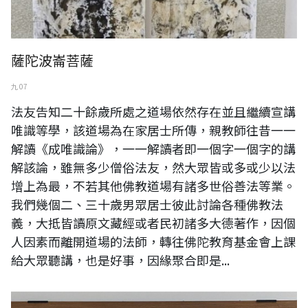
薩陀波崙菩薩
九 07
法友告知二十餘歲所處之道場依然存在並且繼續宣講
唯識等學，該道場為在家居士所傳，親教師往昔一一
解讀《成唯識論》，一一解讀者即一個字一個字的講
解該論，雖無多少僧俗法友，然大眾皆或多或少以法
增上為最，不若其他佛教道場有諸多世俗善法等業。
我們幾個二、三十歲男眾居士彼此討論各種佛教法
義，大抵皆讀原文藏經或者民初諸多大德著作，因個
人因素而離開道場的法師，轉往佛陀教育基金會上課
給大眾聽講，也是好事，因緣聚合即是...