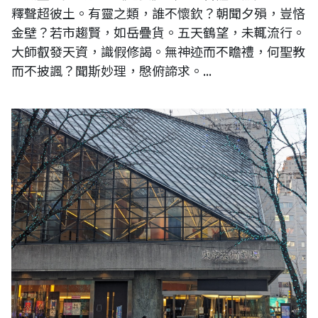
釋聲超彼土。有靈之類，誰不懷欽？朝聞夕殞，豈悋
金壁？若市趨賢，如岳疊貨。五天鶴望，未輒流行。
大師叡發天資，識假修謁。無神迹而不瞻禮，何聖教
而不披諷？聞斯妙理，慇俯諦求。...
日本東京朝鮮中高級学校美術部展略記