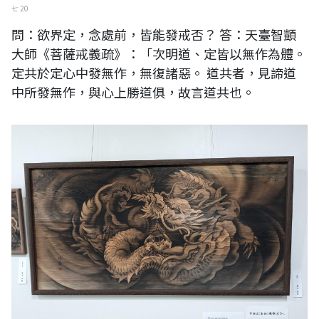
七 20
問：欲界定，念處前，皆能發戒否？ 答：天臺智顗
大師《菩薩戒義疏》：「次明道、定皆以無作為體。
定共於定心中發無作，無復諸惡。 道共者，見諦道
中所發無作，與心上勝道俱，故言道共也。