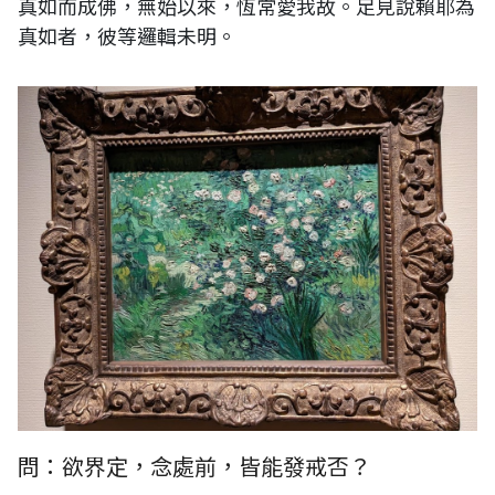
真如而成佛，無始以來，恆常愛我故。足見說賴耶為
真如者，彼等邏輯未明。
問：欲界定，念處前，皆能發戒否？