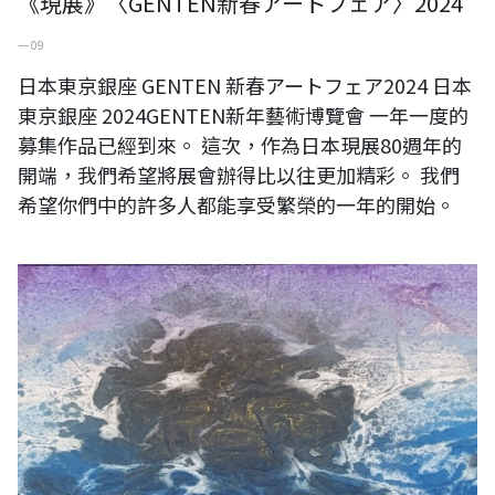
《現展》〈GENTEN新春アートフェア〉2024
一 09
日本東京銀座 GENTEN 新春アートフェア2024 日本
東京銀座 2024GENTEN新年藝術博覽會 一年一度的
募集作品已經到來。 這次，作為日本現展80週年的
開端，我們希望將展會辦得比以往更加精彩。 我們
希望你們中的許多人都能享受繁榮的一年的開始。
〈海之島〉，水墨設色紙本，60x300公分。