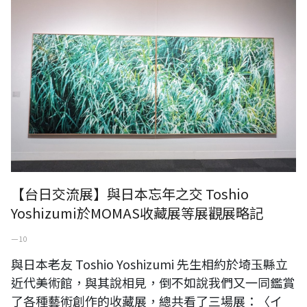
【台日交流展】與日本忘年之交 Toshio
Yoshizumi於MOMAS收藏展等展觀展略記
一 10
與日本老友 Toshio Yoshizumi 先生相約於埼玉縣立
近代美術館，與其說相見，倒不如說我們又一同鑑賞
了各種藝術創作的收藏展，總共看了三場展：〈イ