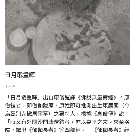
日月戢重暉
十一 10
「日月戢重暉」出自康僧鎧譯《佛說無量壽經》。康
僧鎧者，即僧伽跋摩，康姓即可推測出生康居國（今
烏茲別克撒馬爾罕）之粟特人。根據《高僧傳》說：
「時又有外國沙門康僧鎧者，亦以嘉平之末。來至洛
陽，譯出《郁伽長者》等四部經。」《郁伽長者》經