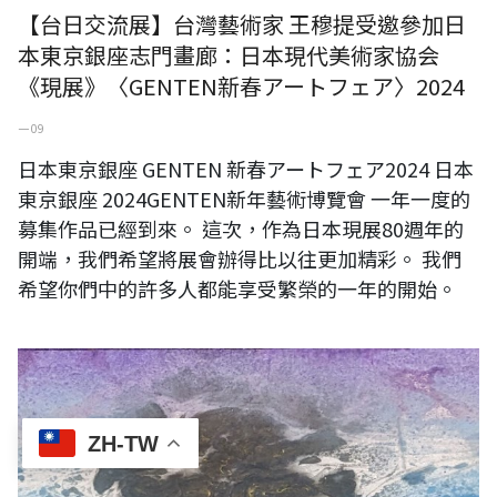
【台日交流展】台灣藝術家 王穆提受邀參加日
本東京銀座志門畫廊：日本現代美術家協会
《現展》〈GENTEN新春アートフェア〉2024
一 09
日本東京銀座 GENTEN 新春アートフェア2024 日本
東京銀座 2024GENTEN新年藝術博覽會 一年一度的
募集作品已經到來。 這次，作為日本現展80週年的
開端，我們希望將展會辦得比以往更加精彩。 我們
希望你們中的許多人都能享受繁榮的一年的開始。
〈海之島〉，水墨設色紙本，60x300公分。
ZH-TW