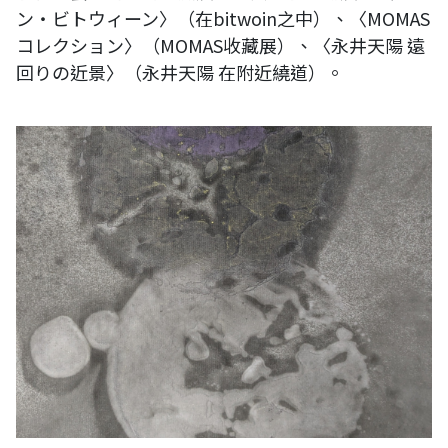
ン・ビトウィーン〉（在bitwoin之中）、〈MOMAS
コレクション〉（MOMAS收藏展）、〈永井天陽 遠
回りの近景〉（永井天陽 在附近繞道）。
作品名稱： 日月戢重暉 規格：50x40公分 媒材：墨、宣紙 年代： 2024