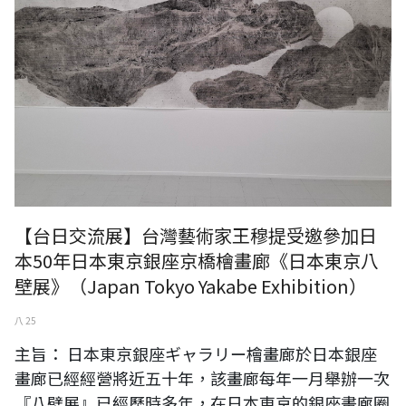
【台日交流展】台灣藝術家王穆提受邀參加日
本50年日本東京銀座京橋檜畫廊《日本東京八
壁展》（Japan Tokyo Yakabe Exhibition）
八 25
主旨： 日本東京銀座ギャラリー檜畫廊於日本銀座
畫廊已經經營將近五十年，該畫廊每年一月舉辦一次
『八壁展』已經歷時多年，在日本東京的銀座畫廊圈