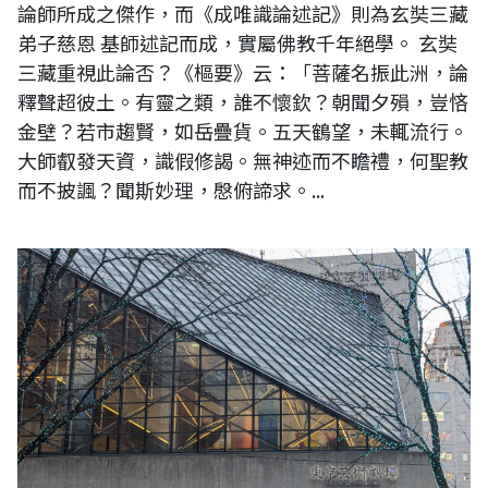
論師所成之傑作，而《成唯識論述記》則為玄奘三藏
弟子慈恩 基師述記而成，實屬佛教千年絕學。 玄奘
三藏重視此論否？《樞要》云：「菩薩名振此洲，論
釋聲超彼土。有靈之類，誰不懷欽？朝聞夕殞，豈悋
金壁？若市趨賢，如岳疊貨。五天鶴望，未輒流行。
大師叡發天資，識假修謁。無神迹而不瞻禮，何聖教
而不披諷？聞斯妙理，慇俯諦求。...
日本東京朝鮮中高級学校美術部展略記