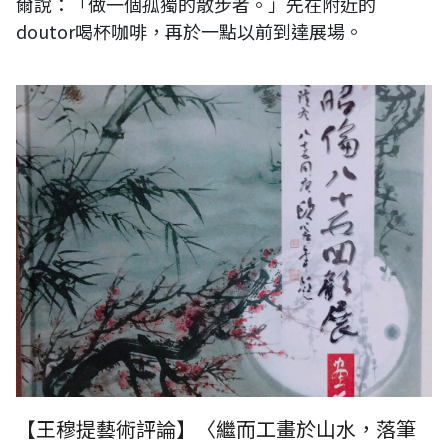
爾說：「做一個孤獨的散步者。」先在附近的
doutor喝杯咖啡，再於一點以前到達展場。
〈繼而工畫於山水，落筆驚世而不苟名於時〉《詹昭倫八十五回顧展》，
台灣台北，2020年1月
【王穆提藝術評論】〈繼而工畫於山水，落筆