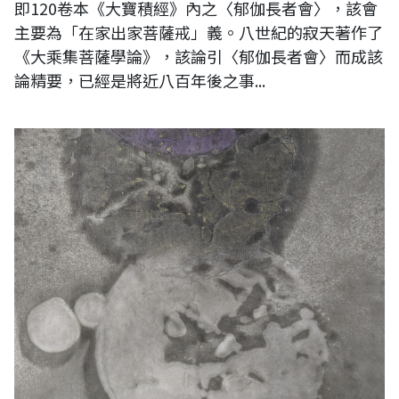
即120卷本《大寶積經》內之〈郁伽長者會〉，該會
主要為「在家出家菩薩戒」義。八世紀的寂天著作了
《大乘集菩薩學論》，該論引〈郁伽長者會〉而成該
論精要，已經是將近八百年後之事...
作品名稱： 日月戢重暉 規格：50x40公分 媒材：墨、宣紙 年代： 2024