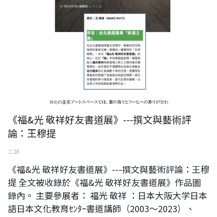
《福&光 敬祥好友書道展》---撰文與藝術評
論：王穆提
二 28
《福&光 敬祥好友書道展》---撰文與藝術評論：王穆
提 全文被收錄於《福&光 敬祥好友書道展》作品圖
錄內。 主要參展者： 福光 敬祥 ：日本大阪大学日本
語日本文化教育ｾﾝﾀｰ書道講師（2003～2023）、