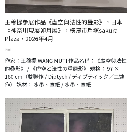
王穆提參展作品《虛空與法性的疊影》，日本
《神奈川現展卯月展》，橫濱市戶塚sakura
Plaza，2026年4月
四 01
作家：王穆提 WANG MUTI 作品名稱：《虛空與法性
的疊影》 / 《虚空と法性の重層影》 規格： 97 ×
180 cm（雙聯作 / Diptych / ディプティック／二連
作） 媒材： 水墨、宣紙 / 水墨、宣紙