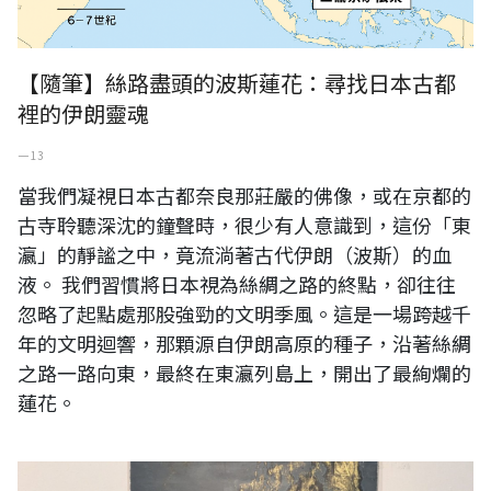
【隨筆】絲路盡頭的波斯蓮花：尋找日本古都
裡的伊朗靈魂
一 13
當我們凝視日本古都奈良那莊嚴的佛像，或在京都的
古寺聆聽深沈的鐘聲時，很少有人意識到，這份「東
瀛」的靜謐之中，竟流淌著古代伊朗（波斯）的血
液。 我們習慣將日本視為絲綢之路的終點，卻往往
忽略了起點處那股強勁的文明季風。這是一場跨越千
年的文明迴響，那顆源自伊朗高原的種子，沿著絲綢
之路一路向東，最終在東瀛列島上，開出了最絢爛的
蓮花。
王穆提 空 97x180cm 墨、壓克力、宣紙 2025年