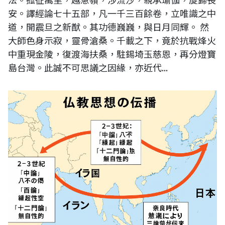
安。譯經論七十五部，凡一千三百餘卷，立唯識之中
道，開震旦之新猷。其功德巍巍，與日月同輝。 然
大師色身示寂，靈骨滄桑。千載之下，竟於抗戰烽火
中重現金陵，復渡海扶桑，駐錫埼玉慈恩，再分燈寶
島台灣。此誠不可思議之因緣，亦近代...