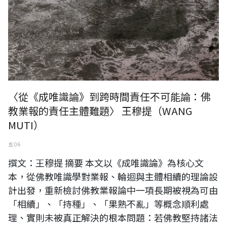
〈從《成唯識論》到跨時間責任不可能論：佛
教業報的責任主體難題〉 王穆提（WANG
MUTI）
五 06
撰文：王穆提 摘要 本文以《成唯識論》為核心文
本，從佛教唯識學對業報、輪迴與主體相續的理論設
計出發，重新檢討佛教業報論中一項長期被視為可由
「相續」、「持種」、「果熟不亂」等概念順利處
理、實則未被真正解決的根本問題：若佛教堅持諸法