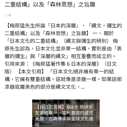
二重結構」以及「森林思想」之旨趣
二 28
【梅原猛先生所論「日本的深層」、「繩文・彌生的
二重結構」以及「森林思想」之旨趣】 一、 關於
「日本文化的二重結構」（繩文與彌生的辨別） 梅
原先生認為，日本文化並非單一結構，實則是由「表
層的彌生」與「深層的繩文」相互重疊而成立的。
引用來源：《梅原猛著作集 6 日本的深層》（日文
版） 【本文引用】 「日本文化絕非擁有單一的結
構，它擁有雙重結構。這就像是漆器一樣。如果說那
漆器底層黑色的部分是繩文文化，...