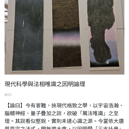
現代科學與法相唯識之因明論理
四 02
【論曰】今有客難，挾現代格致之學，以宇宙浩瀚、
腦髓神經、量子疊加之說，欲破「萬法唯識」之至
理。其說看似堅銳，實則未達心識之源。今當依大唐
慈恩宗之法式，開無遮大會，以因明學「三支比量」