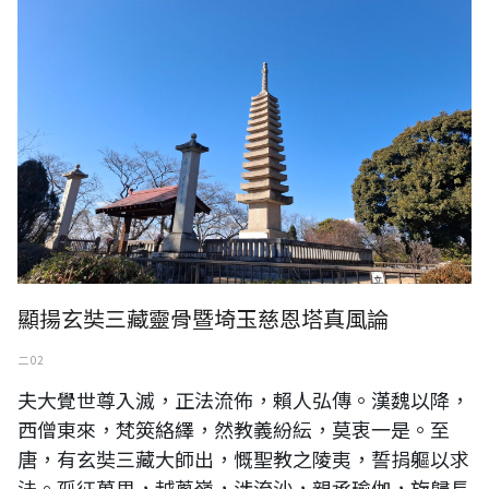
顯揚玄奘三藏靈骨暨埼玉慈恩塔真風論
二 02
夫大覺世尊入滅，正法流佈，賴人弘傳。漢魏以降，
西僧東來，梵筴絡繹，然教義紛紜，莫衷一是。至
唐，有玄奘三藏大師出，慨聖教之陵夷，誓捐軀以求
法。孤征萬里，越蔥嶺，涉流沙，親承瑜伽，旋歸長