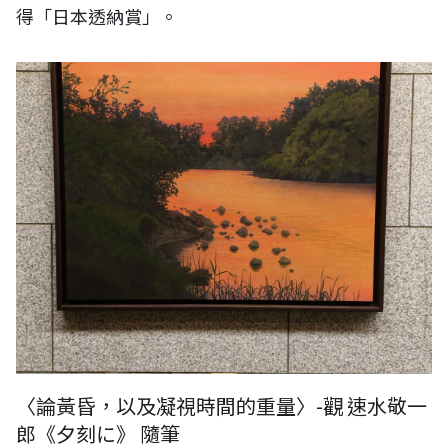
得「日本透納賞」。
〈論黃昏，以及凝視時間的重量〉-觀 速水敬一
郎《夕刻に》 隨筆