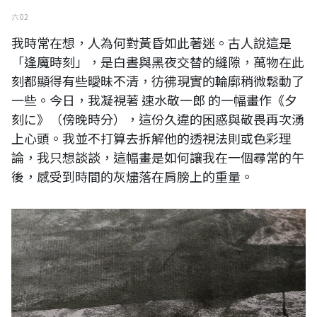
六 02
我時常在想，人為何對黃昏如此著迷。古人說這是
「逢魔時刻」，是白晝與黑夜交替的縫隙，萬物在此
刻都顯得有些曖昧不清，彷彿現實的輪廓稍微鬆動了
一些。今日，我凝視著 速水敬一郎 的一幅畫作《夕
刻に》（傍晚時分），這份久違的困惑與敬畏再次湧
上心頭。我並不打算去拆解他的透視法則或色彩理
論，我只想談談，這幅畫是如何讓我在一個尋常的午
後，感受到時間的灰燼落在肩膀上的重量。