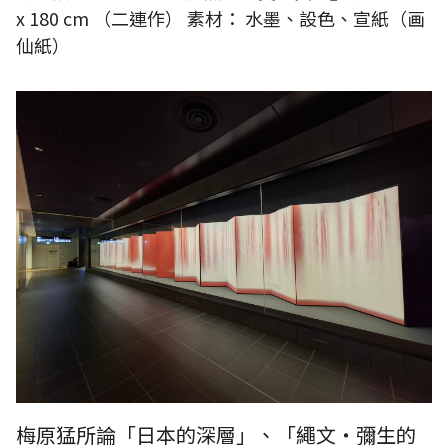
x 180 cm （二連作） 素材： 水墨、設色、宣紙（画
仙紙）
梅原猛所論「日本的深層」、「繩文・彌生的