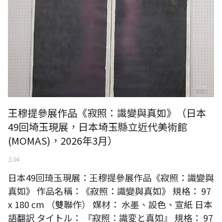
王穆提參展作品《寂照：識變與真如》（日本
49回埼玉現展，日本埼玉縣立近代美術館
(MOMAS)，2026年3月）
三 04
日本49回琦玉現展：王穆提參展作品《寂照：識變與
真如》 作品名稱：《寂照：識變與真如》 規格： 97
x 180 cm （雙聯作） 媒材： 水墨、設色、宣紙 日本
語翻訳 タイトル： 『寂照：識変と真如』 規格： 97