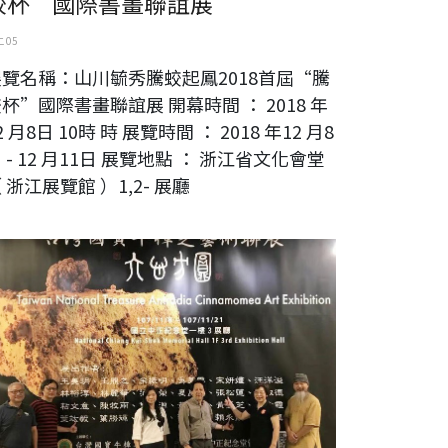
蛟杯”國際書畫聯誼展
 05
展覽名稱：山川毓秀騰蛟起鳳2018首屆“騰
杯”國際書畫聯誼展 開幕時間 ： 2018 年
2 月8日 10時 時 展覽時間 ： 2018 年12 月8
 - 12 月11日 展覽地點 ： 浙江省文化會堂
 浙江展覽館 ）1,2- 展廳
心方圓 台灣國寶牛樟芝藝術聯展