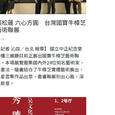
張松蓮 六心方圓 台灣國寶牛樟芝
藝術聯展
 09
記者 沁諠／台北 報導】 國立中正紀念堂
一樓三展廳目前正展出國寶牛樟芝藝術聯
展。本場展覽邀集國內外24位知名藝術家，
以書法、繪畫結合了牛樟芝實體藝術展出，
眾星雲集作品出眾，書畫聯展別出心裁，深
具新意。
川毓秀 騰蛟起鳳2018首屆“騰蛟杯”國際書畫聯誼展