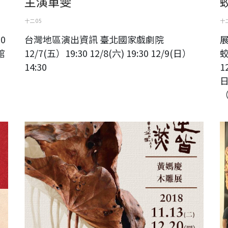
主演單雯
十二 05
十二
30
台灣地區演出資訊 臺北國家戲劇院
館
12/7(五）19:30 12/8(六) 19:30 12/9(日）
蛟
14:30
1
日
（
順逆皆自然一黃媽慶木雕展
六