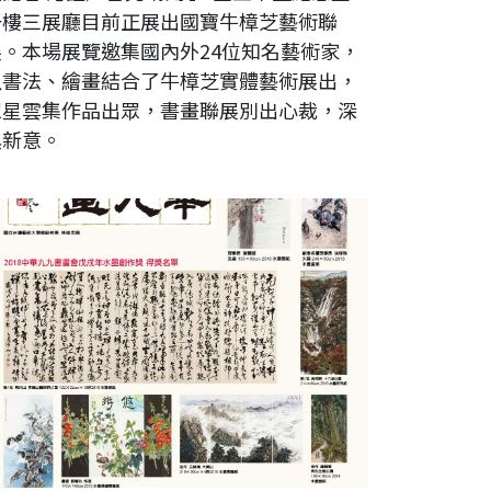
一樓三展廳目前正展出國寶牛樟芝藝術聯
展。本場展覽邀集國內外24位知名藝術家，
以書法、繪畫結合了牛樟芝實體藝術展出，
眾星雲集作品出眾，書畫聯展別出心裁，深
具新意。
018中華九九書畫會戊戌年水墨創作獎暨會員聯展