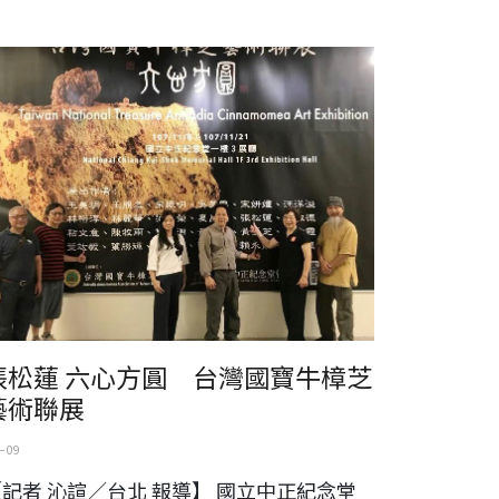
心方圓 台灣國寶牛樟芝藝術聯展
張松蓮 六心方圓 台灣國寶牛樟芝
藝術聯展
 09
記者 沁諠／台北 報導】 國立中正紀念堂