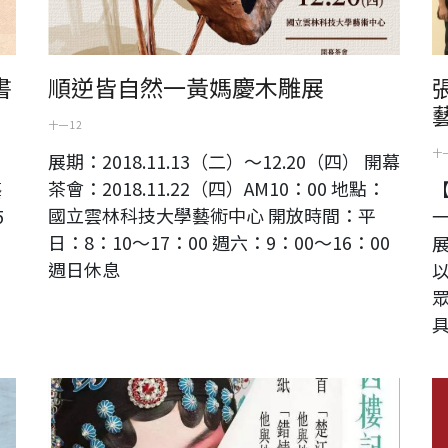
書
順逆皆自然一黃媽慶木雕展
十一 12
十一
展期：2018.11.13（二）～12.20（四） 開幕
茶會：2018.11.22（四）AM10：00 地點：
藝
【
國立雲林科技大學藝術中心 開放時間：平
5
日：8：10～17：00 週六：9：00～16：00
週日休息
展
“西樓記”首演之前，我們採訪了主演單雯
山