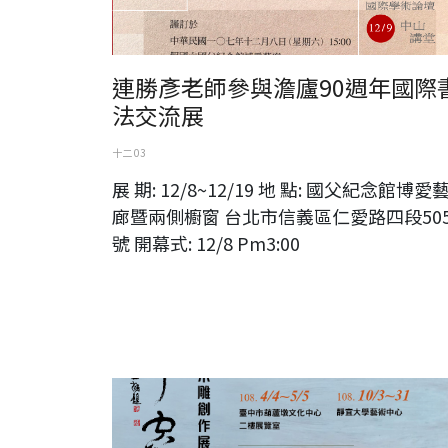
連勝彥老師參與澹廬90週年國際
法交流展
十二 03
展 期: 12/8~12/19 地 點: 國父紀念館博愛
廊暨兩側櫥窗 台北市信義區仁愛路四段50
號 開幕式: 12/8 Pm3:00
《勝事空自知》contentment in solitude黃媽慶木雕創作