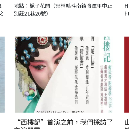
幕
地點：梔子花開（雲林縣斗南鎮將軍里中正
H
父
別莊21巷20號）
h
展
“西樓記”首演之前，我們採訪了主演單雯
山
“西樓記”首演之前，我們採訪了