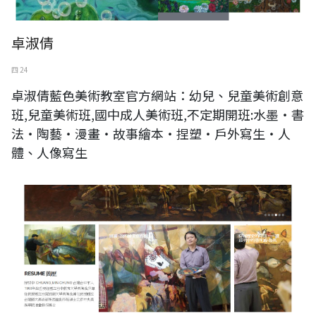
卓淑倩
四 24
卓淑倩藍色美術教室官方網站：幼兒、兒童美術創意
班,兒童美術班,國中成人美術班,不定期開班:水墨‧書
法‧陶藝‧漫畫‧故事繪本‧捏塑‧戶外寫生‧人
體、人像寫生