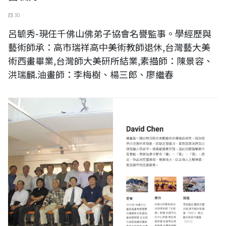
四 30
呂毓秀-現任千佛山佛弟子協會名譽監事。學經歷與
藝術師承：高市瑞祥高中美術教師退休,台灣藝大美
術西畫畢業,台灣師大美研所結業,素描師：陳景容、
洪瑞麟.油畫師：李梅樹、楊三郎、廖繼春