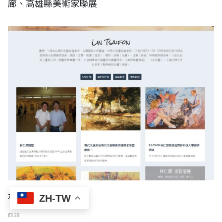
廊、高雄縣美術家聯展
林仁傑
ZH-TW
四 28