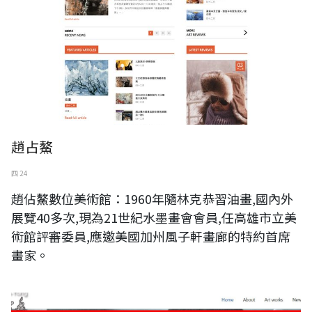
趙占鰲
四 24
趙佔鰲數位美術館：1960年隨林克恭習油畫,國內外
展覽40多次,現為21世紀水墨畫會會員,任高雄市立美
術館評審委員,應邀美國加州風子軒畫廊的特約首席
畫家。
亞霏美術YAFEI ART 吳智勇官方網站升級更新