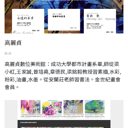
高麗貞
四 28
高麗貞數位美術館：成功大學都市計畫系畢,師從梁
小紅,王家誠,曾堷堯,章德民,梁銘毅教授習素描,水彩,
粉彩,油畫,水墨。從安蘭莊老師習書法。金世紀畫會
會員。