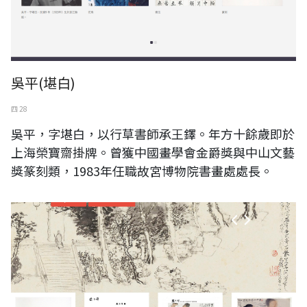
吳平(堪白)
四 28
吳平，字堪白，以行草書師承王鐸。年方十餘歲即於
上海榮寶齋掛牌。曾獲中國畫學會金爵獎與中山文藝
獎篆刻類，1983年任職故宮博物院書畫處處長。