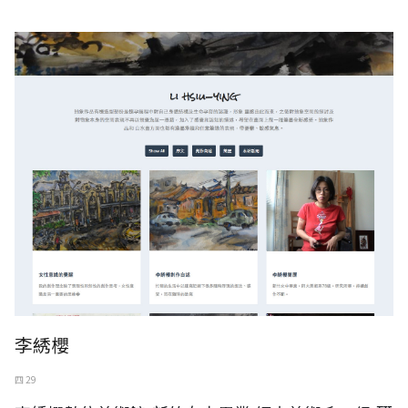
李綉櫻
四 29