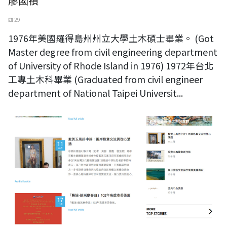
廖國禎
四 29
1976年美國羅得島州州立大學土木碩士畢業。 (Got
Master degree from civil engineering department
of University of Rhode Island in 1976) 1972年台北
工專土木科畢業 (Graduated from civil engineer
department of National Taipei Universit...