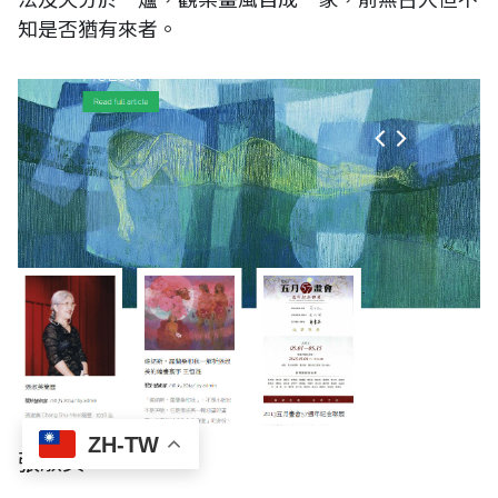
知是否猶有來者。
ZH-TW
張淑美