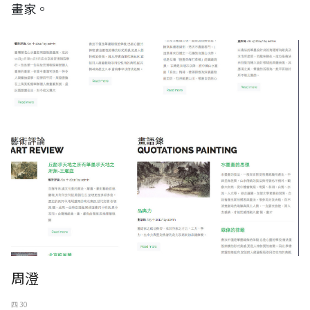
畫家。
周澄
四 30