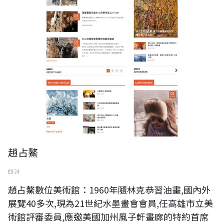
趙占鰲
四 24
趙占鰲數位美術館：1960年隨林克恭習油畫,國內外
展覽40多次,現為21世紀水墨畫會會員,任高雄市立美
術館評審委員,應邀美國加州風子軒畫廊的特約首席