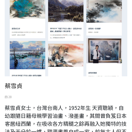
蔡雪貞
四 28
蔡雪貞女士，台灣台南人，1952年生 天資聰穎，自
幼跟隨日籍母親學習油畫、潑墨畫，其間曾負笈日本
客居紐西蘭，在吸收各方精髓之餘再融入她獨特的技
法及天分於一爐，觀渠畫風自成一家，前無古人但不