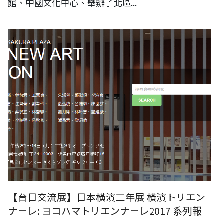
館、中國文化中心、舉辦了北區...
【横浜トリエンナーレ: ヨコハマトリエンナーレ2017 横滨三年展系列报
导】华丽实存-台湾新美术展 官方网站上线
【台日交流展】日本橫濱三年展 橫濱トリエン
ナーレ: ヨコハマトリエンナーレ2017 系列報