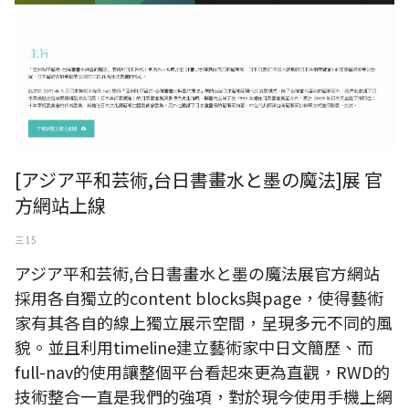
[アジア平和芸術,台日書畫水と墨の魔法]展 官
方網站上線
三 15
アジア平和芸術,台日書畫水と墨の魔法展官方網站
採用各自獨立的content blocks與page，使得藝術
家有其各自的線上獨立展示空間，呈現多元不同的風
貌。並且利用timeline建立藝術家中日文簡歷、而
full-nav的使用讓整個平台看起來更為直觀，RWD的
技術整合一直是我們的強項，對於現今使用手機上網