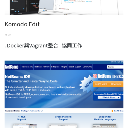
Komodo Edit
八 03
. Docker與Vagrant整合 . 協同工作
NetBeans IDE