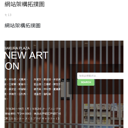
網站架構拓撲圖
七 13
網站架構拓撲圖
【横浜トリエンナーレ: ヨコハマトリエンナーレ2017 横滨三年展系列报
导】华丽实存-台湾新美术展 官方网站上线