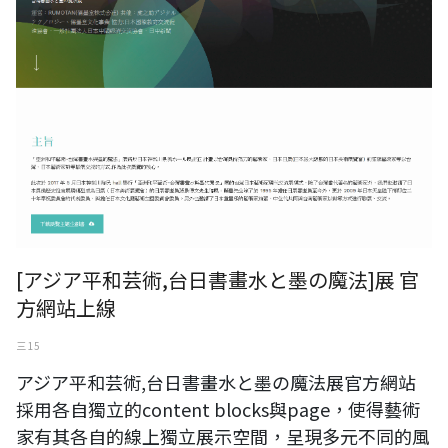
[アジア平和芸術,台日書畫水と墨の魔法]展 官
方網站上線
三 15
アジア平和芸術,台日書畫水と墨の魔法展官方網站
採用各自獨立的content blocks與page，使得藝術
家有其各自的線上獨立展示空間，呈現多元不同的風