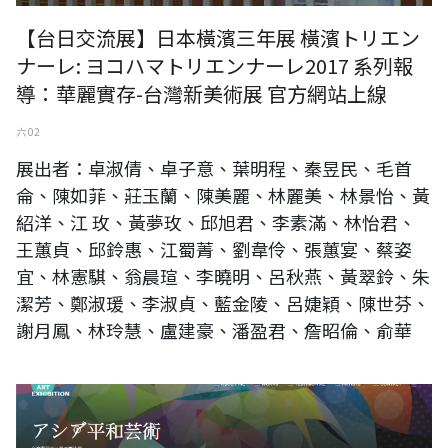
【台日交流展】日本橫濱三年展 橫濱トリエン
ナーレ: ヨコハマトリエンナーレ2017 系列報
導：華麗實存-台灣新美術展 官方網站上線
六 02
展出者：卓淑倩、卓子意、葉明程、秦昱民、毛首
侖、陳如菲、莊玉蘭、陳美麗、林麗美、林景怡、黃
紹洋、江 玫、黃夢玫、邱旭君、李素滿、林怡君、
王蕙貞、邱鈴惠、江蜀菁、劉韋伶、張蕙宴、蔡姿
宜、林憲騏、翁晨瑄、李曉明、呂秋燕、黃翠鈴、朱
潔芳、鄭淑瑗、李淑貞、藍金陵、呂婕穎、陳世芬、
謝月鳳、林玲慧、盧建豪、潘盈君、詹昭倫、俞華
アジア平和芸术,台湾书画水と墨の魔法展官方网站