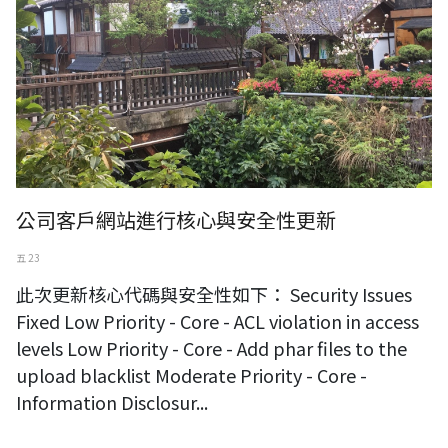
公司客戶網站進行核心與安全性更新
五 23
此次更新核心代碼與安全性如下： Security Issues
Fixed Low Priority - Core - ACL violation in access
levels Low Priority - Core - Add phar files to the
upload blacklist Moderate Priority - Core -
Information Disclosur...