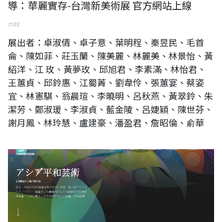
導：華麗實存-台灣新美術展 官方網站上線
六 02
展出者：卓淑倩、卓子意、葉明程、秦昱民、毛首
侖、陳如菲、莊玉蘭、陳美麗、林麗美、林景怡、黃
紹洋、江 玫、黃夢玫、邱旭君、李素滿、林怡君、
王蕙貞、邱鈴惠、江蜀菁、劉韋伶、張蕙宴、蔡姿
宜、林憲騏、翁晨瑄、李曉明、呂秋燕、黃翠鈴、朱
潔芳、鄭淑瑗、李淑貞、藍金陵、呂婕穎、陳世芬、
謝月鳳、林玲慧、盧建豪、潘盈君、詹昭倫、俞華
アジア平和芸术,台湾书画水と墨の魔法展官方网站