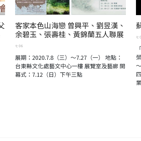
父
客家本色山海戀 曾興平、劉昱漢、
系
余碧玉、張壽桂、黃錦蘭五人聯展
七 
七 06
榮
展期：2020.7.8（三）～7.27（一） 地點：
～
台東縣文化處藝文中心一樓 展覽室及藝廊 開
四
幕式：7.12（日）下午三點