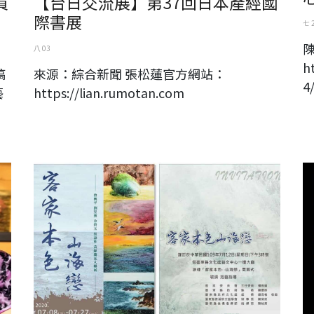
員
【台日交流展】第37回日本產經國
際書展
七 
八 03
h
稿
來源：綜合新聞 張松蓮官方網站：
4
藝
https://lian.rumotan.com