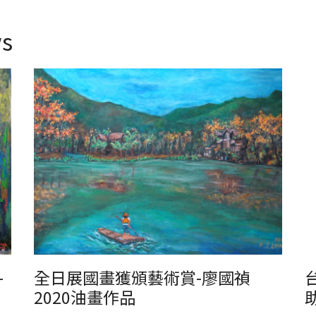
s
廖國禎作品
板
-
全日展國畫獲頒藝術賞-廖國禎
2020油畫作品