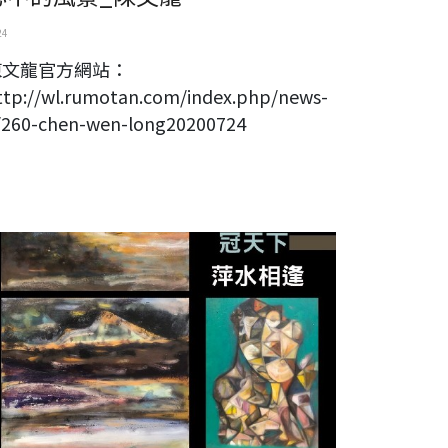
24
陳文龍官方網站：
ttp://wl.rumotan.com/index.php/news-
/260-chen-wen-long20200724