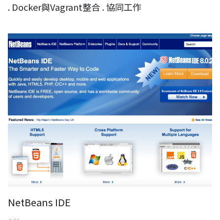
. Docker與Vagrant整合 . 協同工作
NetBeans IDE
NetBeans IDE