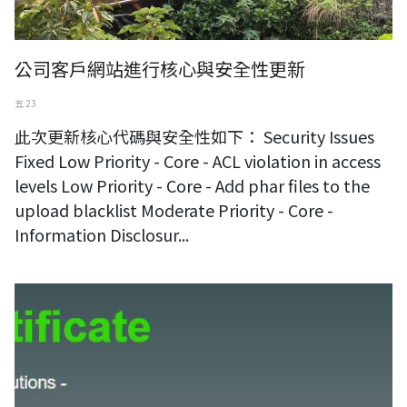
公司客戶網站進行核心與安全性更新
五 23
此次更新核心代碼與安全性如下： Security Issues
Fixed Low Priority - Core - ACL violation in access
levels Low Priority - Core - Add phar files to the
upload blacklist Moderate Priority - Core -
Information Disclosur...
SSL 数位凭证