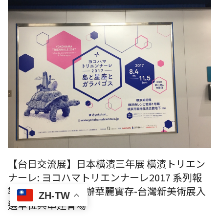
日本橫濱三年展 橫濱トリエンナーレ: ヨコハマトリエンナーレ2017 系
列報導：RUMOTAN主辦華麗實存-台灣新美術展入選單位與串連會場
【台日交流展】日本橫濱三年展 橫濱トリエン
ナーレ: ヨコハマトリエンナーレ2017 系列報
導：RUMOTAN主辦華麗實存-台灣新美術展入
ZH-TW
選單位與串連會場