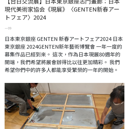
【台日交流展】日本東京銀座志門畫廊：日本
現代美術家協会《現展》〈GENTEN新春アー
トフェア〉2024
一 09
日本東京銀座 GENTEN 新春アートフェア2024 日本
東京銀座 2024GENTEN新年藝術博覽會 一年一度的
募集作品已經到來。 這次，作為日本現展80週年的
開端，我們希望將展會辦得比以往更加精彩。 我們
希望你們中的許多人都能享受繁榮的一年的開始。