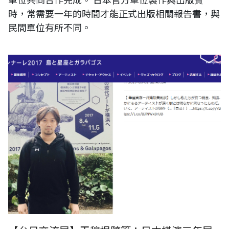
時，常需要一年的時間才能正式出版相關報告書，與
民間單位有所不同。
【橫濱トリエンナーレ: ヨコハマトリエンナーレ2017 橫濱三年展系列報
導】日本儒墨堂株式會社,台灣虎之助數位科技有限公司社長 王穆提先生
登上日本橫濱三年展 ヨコハマトリエンナーレ2017「島と星座とガラパ
ゴス」官網頭版