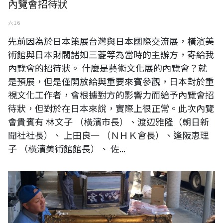
內覽會招待狀
六 16
先前因為於日本策展台灣與日本國際交流展，橫濱美
術館與日本財閥諸如三菱等為當時的主辦方，寄給我
內覽會的招待狀。 什麼是藝術文化展的內覽會？就
是預展，但是僅開放給與重要來賓參觀，日本對於重
視文化工作者，會根據對方的影響力而給予內覽會招
待狀，但對於在日本來說，實際上很正常。此次內覽
會貴賓有 林文子 （橫濱市長）、渡辺雅隆（朝日新
聞社社長）、 上田良一 （ＮＨＫ會長）、逢阪恵理
子 （橫濱美術館館長）、 佐...