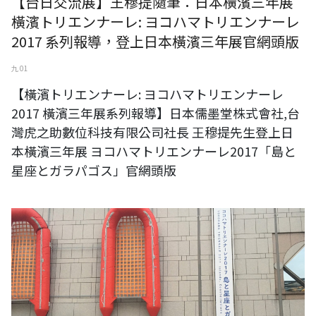
【台日交流展】王穆提隨筆：日本橫濱三年展
橫濱トリエンナーレ: ヨコハマトリエンナーレ
2017 系列報導，登上日本橫濱三年展官網頭版
九 01
【橫濱トリエンナーレ: ヨコハマトリエンナーレ
2017 橫濱三年展系列報導】日本儒墨堂株式會社,台
灣虎之助數位科技有限公司社長 王穆提先生登上日
本橫濱三年展 ヨコハマトリエンナーレ2017「島と
星座とガラパゴス」官網頭版
【橫濱トリエンナーレ: ヨコハマトリエンナーレ2017 橫濱三年展系列報
導】橫濱美術館與橫濱港未來線活動宣傳