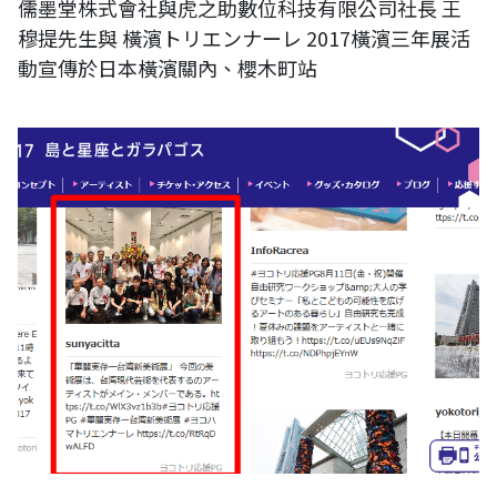
儒墨堂株式會社與虎之助數位科技有限公司社長 王
穆提先生與 橫濱トリエンナーレ 2017橫濱三年展活
動宣傳於日本橫濱關內、櫻木町站
日本橫濱三年展 橫濱トリエンナーレ: ヨコハマトリエンナーレ2017 系
列報導：刊登RUMOTAN主辦華麗實存-台灣新美術展,協辦橫濱美術館與
戶塚Sakura Plaza新聞