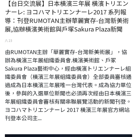
【台日交流展】日本橫濱三年展 橫濱トリエン
ナーレ: ヨコハマトリエンナーレ2017 系列報
導：刊登RUMOTAN主辦華麗實存-台灣新美術
展,協辦橫濱美術館與戶塚Sakura Plaza新聞
八 23
由RUMOTAN主辦「華麗實存-台灣新美術展」，協
辦為橫濱三年展組織委員會.橫濱美術館、戶冢
Sakura Plaza藝術中心，經由橫濱トリエンナーレ組
織委員會（橫濱三年展組織委員會）全部委員審核通
過成為日本橫濱三年展唯一台灣代表。成為協力單位
後，參與的入選單位新聞也必須再次經由日本橫濱三
年展組織委員會審核有關串聯展覽活動的新聞刊登。
ヨコハマトリエンナーレ 2017 橫濱三年展官方網站
刊登本公司主...