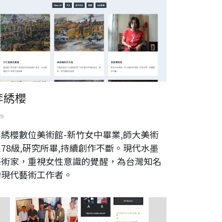
李綉櫻
29
李綉櫻數位美術館-新竹女中畢業,師大美術
78級,硏究所畢,持續創作不斷。現代水墨
藝術家，重視女性意識的覺醒，為台灣知名
的現代藝術工作者。