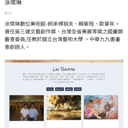
涂璨琳
四 28
涂璨琳數位美術館-師承傅狷夫、賴敬程、歐豪年。
曾任吳三連文藝創作獎、台灣全省美展等獎之國畫類
審查委員,任教於國立台灣藝術大學 。中華九九書畫
會創辦人。