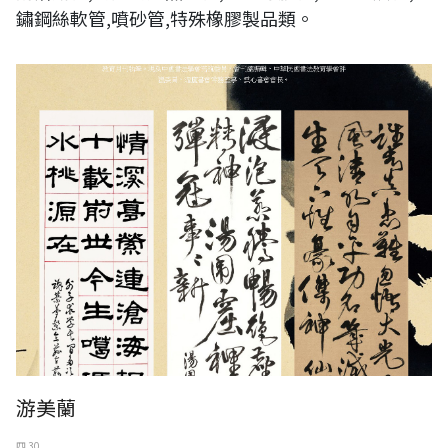
鏽鋼絲軟管,噴砂管,特殊橡膠製品類。
游美蘭
四 30