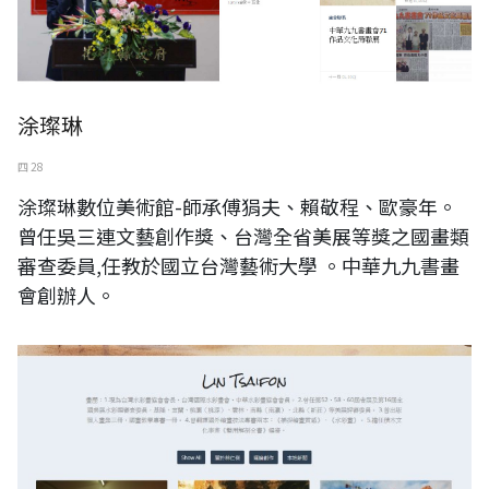
涂璨琳
四 28
涂璨琳數位美術館-師承傅狷夫、賴敬程、歐豪年。
曾任吳三連文藝創作獎、台灣全省美展等獎之國畫類
審查委員,任教於國立台灣藝術大學 。中華九九書畫
會創辦人。