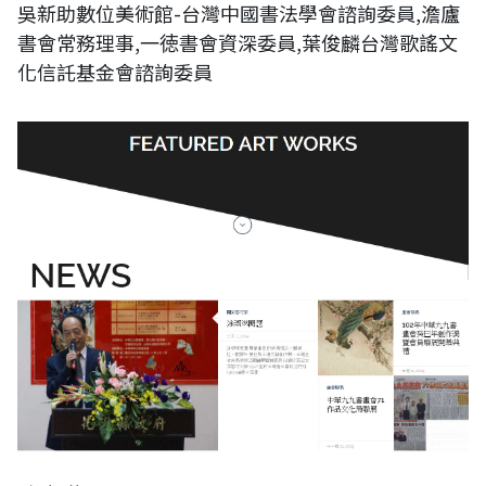
吳新助數位美術館-台灣中國書法學會諮詢委員,澹廬
書會常務理事,一徳書會資深委員,葉俊麟台灣歌謠文
化信託基金會諮詢委員