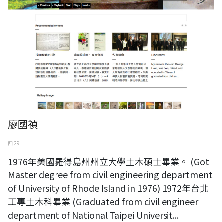
廖國禎
四 29
1976年美國羅得島州州立大學土木碩士畢業。 (Got
Master degree from civil engineering department
of University of Rhode Island in 1976) 1972年台北
工專土木科畢業 (Graduated from civil engineer
department of National Taipei Universit...