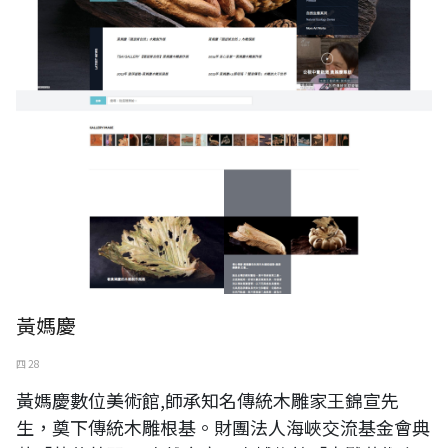
黃媽慶
四 28
黃媽慶數位美術館,師承知名傳統木雕家王錦宣先
生，奠下傳統木雕根基。財團法人海峽交流基金會典