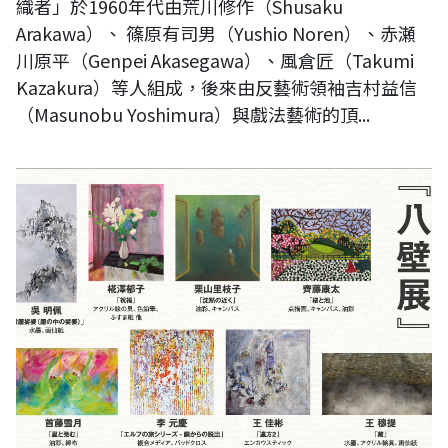
織者」於1960年代由荒川修作（Shusaku
Arakawa）、 篠原有司男（Yushio Noren）、赤瀬
川原平（Genpei Akasegawa）、風倉匠（Takumi
Kazakura）等人組成，後來由反藝術領袖吉村益信
（Masunobu Yoshimura）與戲法藝術的頂...
2025 台灣日本藝術家交流展：《日本東京八壁展》