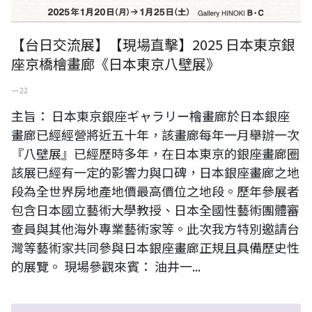
【台日交流展】【現場直擊】2025 日本東京銀
座京橋檜畫廊《日本東京八壁展》
一 22
主旨： 日本東京銀座ギャラリー檜畫廊於日本銀座
畫廊已經經營將近五十年，該畫廊每年一月舉辦一次
『八壁展』已經歷時多年，在日本東京的銀座畫廊圈
該展已經有一定的影響力與口碑，日本銀座畫廊之地
段為全世界房地產地價最高價位之地段。歷年參展者
包含日本國立藝術大學教授、日本全國性藝術團體審
查員與其他海外專業藝術家等。此次我方特別邀請台
灣等藝術家共同參與日本銀座畫廊正規且具備歷史性
的展覽。 現場參觀來賓： 油井一...
日本東京銀座檜畫廊（ギャラリー檜）2023-2024年《美術展年鑑》