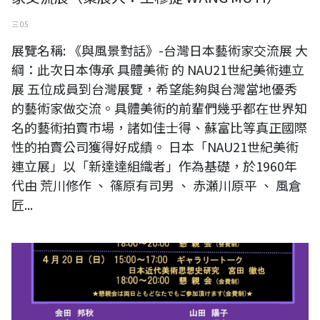
三 05
展覽名稱: 《與風景對話》-台灣日本藝術家交流展 大
綱：此次日本傳承 具體美術 的 NAU21世紀美術連立
展 五位成員到台灣展覽，希望能夠與台灣當地優秀
的藝術家做交流。具體美術的前輩們幾乎都在世界知
名的藝術拍賣市場，諸如佳士得、蘇富比等真正國際
性的拍賣公司獲得好成績。 日本「NAU21世紀美術
連立展」以「新達達組織者」作為基礎，於1960年
代由 荒川修作 、 篠原有司男 、 赤瀬川原平 、 風倉
匠...
日本東京《OPEN World Exhibition 2025》展