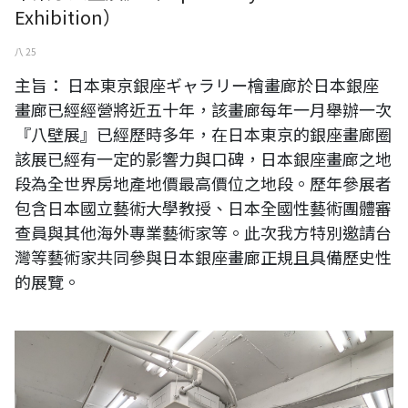
Exhibition）
八 25
主旨： 日本東京銀座ギャラリー檜畫廊於日本銀座
畫廊已經經營將近五十年，該畫廊每年一月舉辦一次
『八壁展』已經歷時多年，在日本東京的銀座畫廊圈
該展已經有一定的影響力與口碑，日本銀座畫廊之地
段為全世界房地產地價最高價位之地段。歷年參展者
包含日本國立藝術大學教授、日本全國性藝術團體審
查員與其他海外專業藝術家等。此次我方特別邀請台
灣等藝術家共同參與日本銀座畫廊正規且具備歷史性
的展覽。
《台灣日本國際交流展》【現場直擊】日本東京銀座畫廊《Gallery
HiNOK:Art Fair XXⅥ》藝術展現場