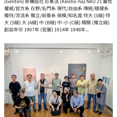
(Genten) 新構造社 形象派 (Keisho-ha) NAU 21 屬性
權威/官方系 在野/名門系 現代/自由系 傳統/穩健系
獨特/流派系 獨立/前衛系 規模/知名度 特大 (S級) 特
大 (S級) 大 (A級) 中 (B級) 中-小 (C級) 精簡 (獨立級)
創設年份 1907年 (官展) 1914年 1948年...
【現場直擊】日本NAU21世紀美術連立協會會員展